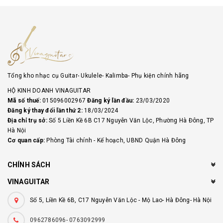
Tổng kho nhạc cụ Guitar- Ukulele- Kalimba- Phụ kiện chính hãng
HỘ KINH DOANH VINAGUITAR
Mã số thuế:
015096002967
Đăng ký lần đầu:
23/03/2020
Đăng ký thay đổi lần thứ 2:
18/03/2024
Địa chỉ trụ sở:
Số 5 Liền Kề 6B C17 Nguyễn Văn Lộc, Phường Hà Đông, TP
Hà Nội
Cơ quan cấp:
Phòng Tài chính - Kế hoạch, UBND Quận Hà Đông
CHÍNH SÁCH
VINAGUITAR
Số 5, Liền Kề 6B, C17 Nguyễn Văn Lộc - Mộ Lao- Hà Đông- Hà Nội
0962786096- 0763092999