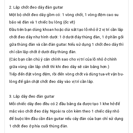
2. Lắp chốt đeo dây đàn guitar
Một bộ chốt đeo dây gồm có: 1 vòng chốt, 1 vòng đệm cao su
bảo vệ đàn và 1 chiếc bu lông (ốc vít)
Đầu tiên bạn dùng khoan hoặc dùi sắt tạo lỗ nhỏ ở 2 vị trí cần lắp
chốt đeo dây như hình dưới: 1 ở dưới đáy thùng đàn, 1 ở phần gối
gữa thùng đàn và cần đàn guitar. Nếu sử dụng 1 chốt đeo dây thì
chỉ cần lắp chốt ở dưới đáy thùng đàn.
(Các bạn cần chú ý căn chỉnh sao cho vị trí của lỗ nhỏ ở chính
giữa vùng cần lắp chốt thì khi đeo dây sẽ cân bằng hơn.)
Tiếp đến đặt vòng đệm, rồi đến vòng chốt và dùng tua-vít vặn bu-
lông để gắn chặt chốt đeo dây vào vị trí cần lắp.
3. Lắp dây đeo đàn guitar
Mỗi chiếc dây đeo đều có 2 đầu bằng da được tạo 1 khe hở để
mắc vào chốt đeo dây. Ngoài ra còn kèm theo 1 chiếc dây nhỏ
để buộc lên đầu cần đàn guitar nếu cây đàn của bạn chỉ sử dụng
1 chốt đeo ở phía cuối thùng đàn.