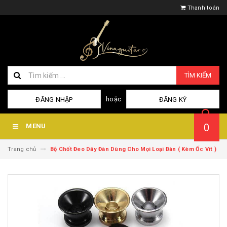
Thanh toán
TÌM KIẾM
hoặc
ĐĂNG NHẬP
ĐĂNG KÝ
0
MENU
Trang chủ
Bộ Chốt Đeo Dây Đàn Dùng Cho Mọi Loại Đàn ( Kèm Ốc Vít )