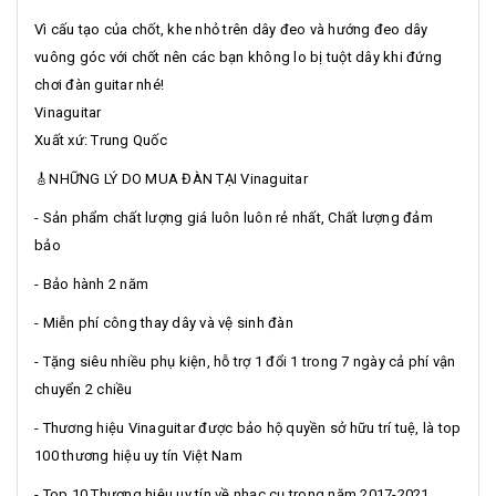
Vì cấu tạo của chốt, khe nhỏ trên dây đeo và hướng đeo dây
vuông góc với chốt nên các bạn không lo bị tuột dây khi đứng
chơi đàn guitar nhé!
Vinaguitar
Xuất xứ: Trung Quốc
🎸NHỮNG LÝ DO MUA ĐÀN TẠI Vinaguitar
- Sản phẩm chất lượng giá luôn luôn rẻ nhất, Chất lượng đảm
bảo
- Bảo hành 2 năm
- Miễn phí công thay dây và vệ sinh đàn
- Tặng siêu nhiều phụ kiện, hỗ trợ 1 đổi 1 trong 7 ngày cả phí vận
chuyển 2 chiều
- Thương hiệu Vinaguitar được bảo hộ quyền sở hữu trí tuệ, là top
100 thương hiệu uy tín Việt Nam
- Top 10 Thương hiệu uy tín về nhạc cụ trong năm 2017-2021