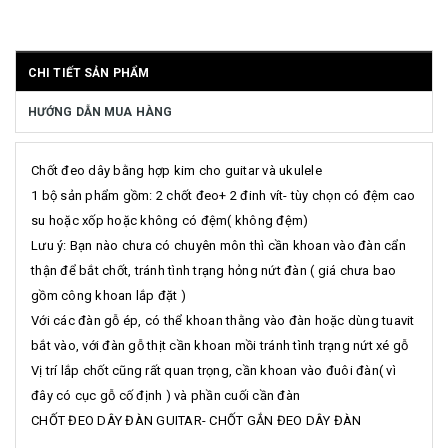
CHI TIẾT SẢN PHẨM
HƯỚNG DẪN MUA HÀNG
Chốt đeo dây bằng hợp kim cho guitar và ukulele
1 bộ sản phẩm gồm: 2 chốt đeo+ 2 đinh vít- tùy chọn có đệm cao
su hoặc xốp hoặc không có đệm( không đệm)
Lưu ý: Bạn nào chưa có chuyên môn thì cần khoan vào đàn cẩn
thận để bắt chốt, tránh tình trạng hỏng nứt đàn ( giá chưa bao
gồm công khoan lắp đặt )
Với các đàn gỗ ép, có thể khoan thằng vào đàn hoặc dùng tuavit
bắt vào, với đàn gỗ thịt cần khoan mồi tránh tình trạng nứt xé gỗ
Vị trí lắp chốt cũng rất quan trọng, cần khoan vào đuôi đàn( vì
đây có cục gỗ cố định ) và phần cuối cần đàn
CHỐT ĐEO DÂY ĐÀN GUITAR- CHỐT GẮN ĐEO DÂY ĐÀN