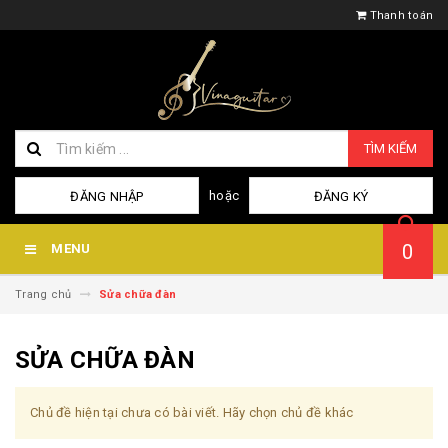
Thanh toán
TÌM KIẾM
hoặc
ĐĂNG NHẬP
ĐĂNG KÝ
0
MENU
Trang chủ
Sửa chữa đàn
SỬA CHỮA ĐÀN
Chủ đề hiện tại chưa có bài viết. Hãy chọn chủ đề khác