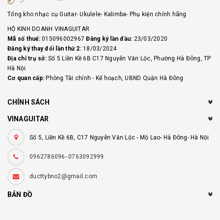
Tổng kho nhạc cụ Guitar- Ukulele- Kalimba- Phụ kiện chính hãng
HỘ KINH DOANH VINAGUITAR
Mã số thuế:
015096002967
Đăng ký lần đầu:
23/03/2020
Đăng ký thay đổi lần thứ 2:
18/03/2024
Địa chỉ trụ sở:
Số 5 Liền Kề 6B C17 Nguyễn Văn Lộc, Phường Hà Đông, TP
Hà Nội
Cơ quan cấp:
Phòng Tài chính - Kế hoạch, UBND Quận Hà Đông
CHÍNH SÁCH
VINAGUITAR
Số 5, Liền Kề 6B, C17 Nguyễn Văn Lộc - Mộ Lao- Hà Đông- Hà Nội
0962786096- 0763092999
ducttybno2@gmail.com
BẢN ĐỒ