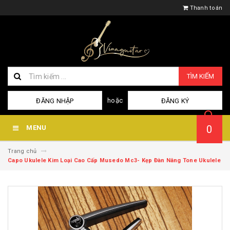
Thanh toán
TÌM KIẾM
hoặc
ĐĂNG NHẬP
ĐĂNG KÝ
0
MENU
Trang chủ
Capo Ukulele Kim Loại Cao Cấp Musedo Mc3- Kẹp Đàn Nâng Tone Ukulele