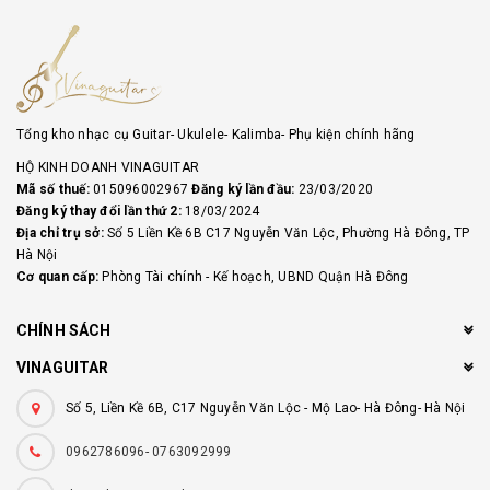
Tổng kho nhạc cụ Guitar- Ukulele- Kalimba- Phụ kiện chính hãng
HỘ KINH DOANH VINAGUITAR
Mã số thuế:
015096002967
Đăng ký lần đầu:
23/03/2020
Đăng ký thay đổi lần thứ 2:
18/03/2024
Địa chỉ trụ sở:
Số 5 Liền Kề 6B C17 Nguyễn Văn Lộc, Phường Hà Đông, TP
Hà Nội
Cơ quan cấp:
Phòng Tài chính - Kế hoạch, UBND Quận Hà Đông
CHÍNH SÁCH
VINAGUITAR
Số 5, Liền Kề 6B, C17 Nguyễn Văn Lộc - Mộ Lao- Hà Đông- Hà Nội
0962786096- 0763092999