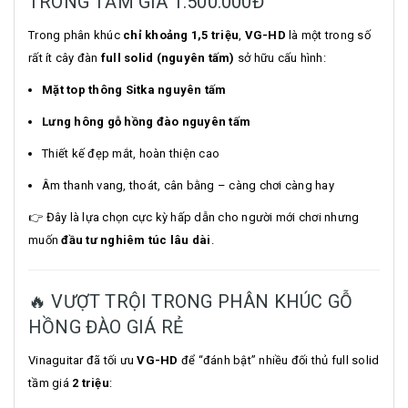
TRONG TẦM GIÁ 1.500.000Đ
Trong phân khúc
chỉ khoảng 1,5 triệu
,
VG-HD
là một trong số
rất ít cây đàn
full solid (nguyên tấm)
sở hữu cấu hình:
Mặt top thông Sitka nguyên tấm
Lưng hông gỗ hồng đào nguyên tấm
Thiết kế đẹp mắt, hoàn thiện cao
Âm thanh vang, thoát, cân bằng – càng chơi càng hay
👉 Đây là lựa chọn cực kỳ hấp dẫn cho người mới chơi nhưng
muốn
đầu tư nghiêm túc lâu dài
.
🔥 VƯỢT TRỘI TRONG PHÂN KHÚC GỖ
HỒNG ĐÀO GIÁ RẺ
Vinaguitar đã tối ưu
VG-HD
để “đánh bật” nhiều đối thủ full solid
tầm giá
2 triệu
: