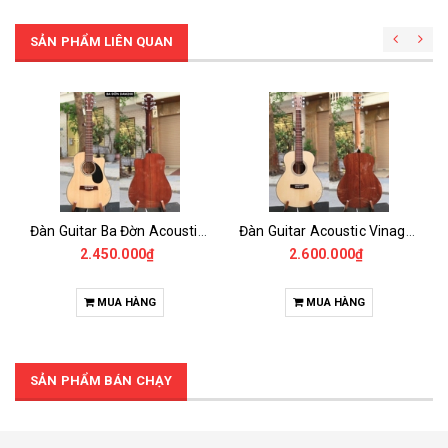
SẢN PHẨM LIÊN QUAN
Đàn Guitar Ba Đờn Acoustic DAM200 Mini 3/4
Đàn Guitar Acoustic Vinaguitar VG-MG3 3/4 Gỗ Mahogany 97cm - Guitar Size Nhỏ Trẻ Em 38inch
2.450.000₫
2.600.000₫
MUA HÀNG
MUA HÀNG
SẢN PHẨM BÁN CHẠY