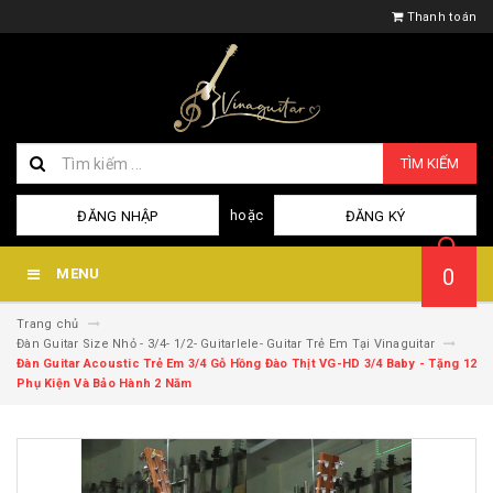
Thanh toán
TÌM KIẾM
hoặc
ĐĂNG NHẬP
ĐĂNG KÝ
0
MENU
Trang chủ
Đàn Guitar Size Nhỏ - 3/4- 1/2- Guitarlele- Guitar Trẻ Em Tại Vinaguitar
Đàn Guitar Acoustic Trẻ Em 3/4 Gỗ Hồng Đào Thịt VG-HD 3/4 Baby - Tặng 12
Phụ Kiện Và Bảo Hành 2 Năm