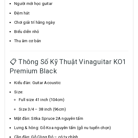
Người mới học guitar
Đệm hát
Chơi giải trí hằng ngày
Biểu diễn nhỏ
Thu âm cơ bản
📋 Thông Số Kỹ Thuật Vinaguitar KO1
Premium Black
Kiểu đàn: Guitar Acoustic
Size:
Full size 41 inch (104cm)
Size 3/4 – 38 inch (96cm)
Mặt đàn: Sitka Spruce 2A nguyên tấm
Lưng & hông: Gỗ Koa nguyên tấm (gỗ nu tuyển chọn)
Cần đàn: Gỗ Còng Đỏ – có ty chỉnh