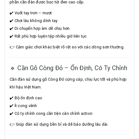
phần cần đàn được bọc tút đen cao cấp.
✔️ Vuốt tay trơn – mượt
✔️ Chơi lâu không dính tay
✔️ Di chuyển hợp âm dễ chịu hơn
✔️ Rất phù hợp luyện tập nhiều giờ liên tục
👉 Cảm giác chơi khác biệt rõ rệt so với các dòng sơn thường.
🔹 Cần Gỗ Còng Đỏ – Ổn Định, Có Ty Chỉnh
Cần đàn sử dụng gỗ Còng Đỏ cứng cáp, chịu lực tốt và phù hợp
khí hậu Việt Nam.
✔️ Độ ổn định cao
✔️ Ít cong vênh
✔️ Có ty chỉnh cong cần tiện cân chỉnh action
👉 Giúp đàn sử dụng bền bỉ và dễ bảo dưỡng lâu dài.