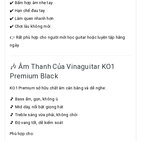
✔️ Bấm hợp âm nhẹ tay
✔️ Hạn chế đau tay
✔️ Làm quen nhanh hơn
✔️ Chơi lâu không mỏi
👉 Rất phù hợp cho người mới học guitar hoặc luyện tập hằng
ngày.
🎶 Âm Thanh Của Vinaguitar KO1
Premium Black
KO1 Premium sở hữu chất âm cân bằng và dễ nghe:
🎵 Bass ấm, gọn, không ù
🎵 Mid dày, nổi bật giọng hát
🎵 Treble sáng vừa phải, không chói
🎵 Độ vang tốt, dễ kiểm soát
Phù hợp cho: