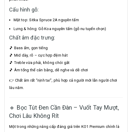
Cấu hình gỗ:
Mặt top: Sitka Spruce 2A nguyên tấm
Lưng & hông: Gỗ Koa nguyên tấm (gỗ nu tuyển chọn)
Chất âm đặc trưng:
🎵 Bass ấm, gọn tiếng
🎵 Mid dày, rõ – cực hợp đệm hát
🎵 Treble vừa phải, không chói gắt
🎵 Âm tổng thể cân bằng, dễ nghe và dễ chơi
👉 Chất âm rất “nịnh tai”, phù hợp cả người mới lẫn người chơi
lâu năm.
🔹 Bọc Tút Đen Cần Đàn – Vuốt Tay Mượt,
Chơi Lâu Không Rít
Một trong những nâng cấp đáng giá trên KO1 Premium chính là