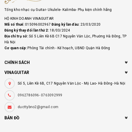
Tổng kho nhạc cụ Guitar- Ukulele- Kalimba- Phụ kiện chính hãng
HỘ KINH DOANH VINAGUITAR
Mã số thuế:
015096002967
Đăng ký lần đầu:
23/03/2020
Đăng ký thay đổi lần thứ 2:
18/03/2024
Địa chỉ trụ sở:
Số 5 Liền Kề 6B C17 Nguyễn Văn Lộc, Phường Hà Đông, TP
Hà Nội
Cơ quan cấp:
Phòng Tài chính - Kế hoạch, UBND Quận Hà Đông
CHÍNH SÁCH
VINAGUITAR
Số 5, Liền Kề 6B, C17 Nguyễn Văn Lộc - Mộ Lao- Hà Đông- Hà Nội
0962786096- 0763092999
ducttybno2@gmail.com
BẢN ĐỒ