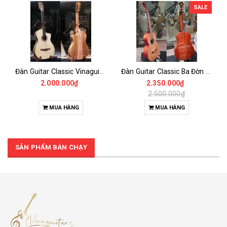
SALE
Đàn Guitar Classic Vinaguitar VG-CKoaM6 Cần 48mm Thùng Mỏng Gỗ Koa, Tặng đầy đủ phụ kiện bao da
Đàn Guitar Classic Ba Đờn Dam170 100% Gỗ Thịt Có Ti Chỉnh Cần- Phiên bản Nâng cấp Của Ba Đờn Dam150 có Thêm ti chỉnh cần
2.000.000₫
2.350.000₫
2.500.000₫
MUA HÀNG
MUA HÀNG
SẢN PHẨM BÁN CHẠY