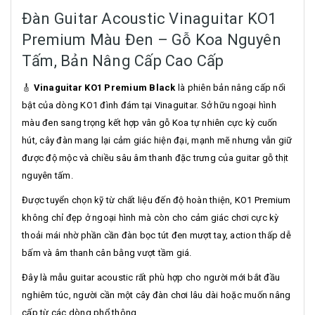
Đàn Guitar Acoustic Vinaguitar KO1
Premium Màu Đen – Gỗ Koa Nguyên
Tấm, Bản Nâng Cấp Cao Cấp
🎸
Vinaguitar KO1 Premium Black
là phiên bản nâng cấp nổi
bật của dòng KO1 đình đám tại Vinaguitar. Sở hữu ngoại hình
màu đen sang trọng kết hợp vân gỗ Koa tự nhiên cực kỳ cuốn
hút, cây đàn mang lại cảm giác hiện đại, mạnh mẽ nhưng vẫn giữ
được độ mộc và chiều sâu âm thanh đặc trưng của guitar gỗ thịt
nguyên tấm.
Được tuyển chọn kỹ từ chất liệu đến độ hoàn thiện, KO1 Premium
không chỉ đẹp ở ngoại hình mà còn cho cảm giác chơi cực kỳ
thoải mái nhờ phần cần đàn bọc tút đen mượt tay, action thấp dễ
bấm và âm thanh cân bằng vượt tầm giá.
Đây là mẫu guitar acoustic rất phù hợp cho người mới bắt đầu
nghiêm túc, người cần một cây đàn chơi lâu dài hoặc muốn nâng
cấp từ các dòng phổ thông.