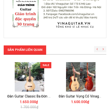
SẢN PHẨM LIÊN QUAN
SALE
Đàn Guitar Classic Ba Đờn Dam120 100% Gỗ Thịt Có Ti Chỉnh Cần- Phiên bản Nâng cấp Của Ba Đờn Dam100 có Thêm ti chỉnh cần
Đàn Guitar Vọng Cổ Vinaguitar VC-HD – Phím Lõm, Gỗ Thông & Hồng Đào Nguyên Tấm, Âm Vang Đậm Chất Vọng Cổ
1.650.000₫
1.600.000₫
1.700.000₫