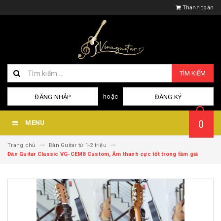
Thanh toán
TÌM KIẾM
hoặc
ĐĂNG NHẬP
ĐĂNG KÝ
0
MENU
Trang chủ
Đàn Guitar từ 1-2 triệu
Đàn Guitar Classic VG-CEM8 Custom, Âm thanh cực tốt trong tầm giá