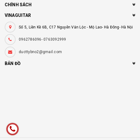
CHÍNH SÁCH
VINAGUITAR
Số 5, Liền Kề 6B, C17 Nguyễn Văn Lộc - Mộ Lao- Hà Đông- Hà Nội
0962786096- 0763092999
ducttybno2@gmail.com
BẢN ĐỒ