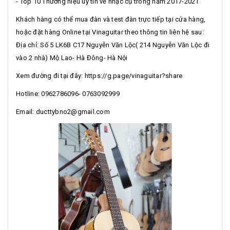
- Top 10 Thương hiệu uy tín về nhạc cụ trong năm 2017-2021
Khách hàng có thể mua đàn và test đàn trực tiếp tại cửa hàng,
hoặc đặt hàng Online tại Vinaguitar theo thông tin liên hệ sau:
Địa chỉ: Số 5 LK6B C17 Nguyễn Văn Lộc( 214 Nguyễn Văn Lộc đi
vào 2 nhà) Mộ Lao- Hà Đông- Hà Nội
Xem đường đi tại đây: https://g.page/vinaguitar?share
Hotline: 0962786096- 0763092999
Email: ducttybno2@gmail.com