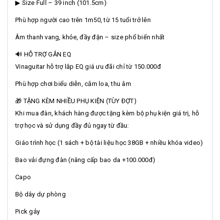
▶ Size Full – 39 inch (101.5cm)
Phù hợp người cao trên 1m50, từ 15 tuổi trở lên
Âm thanh vang, khỏe, đầy đặn – size phổ biến nhất
🔊 HỖ TRỢ GẮN EQ
Vinaguitar hỗ trợ lắp EQ giá ưu đãi chỉ từ 150.000đ
Phù hợp chơi biểu diễn, cắm loa, thu âm
🎁 TẶNG KÈM NHIỀU PHỤ KIỆN (TÙY ĐỢT)
Khi mua đàn, khách hàng được tặng kèm bộ phụ kiện giá trị, hỗ
trợ học và sử dụng đầy đủ ngay từ đầu:
Giáo trình học (1 sách + bộ tài liệu học 38GB + nhiều khóa video)
Bao vải đựng đàn (nâng cấp bao da +100.000đ)
Capo
Bộ dây dự phòng
Pick gảy