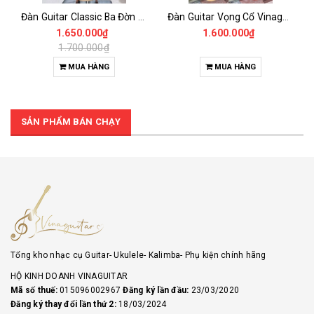
Đàn Guitar Classic Ba Đờn Dam120 100% Gỗ Thịt Có Ti Chỉnh Cần- Phiên bản Nâng cấp Của Ba Đờn Dam100 có Thêm ti chỉnh cần
Đàn Guitar Vọng Cổ Vinaguitar VC-HD – Phím Lõm, Gỗ Thông & Hồng Đào Nguyên Tấm, Âm Vang Đậm Chất Vọng Cổ
1.650.000₫
1.600.000₫
1.700.000₫
MUA HÀNG
MUA HÀNG
SẢN PHẨM BÁN CHẠY
Tổng kho nhạc cụ Guitar- Ukulele- Kalimba- Phụ kiện chính hãng
HỘ KINH DOANH VINAGUITAR
Mã số thuế:
015096002967
Đăng ký lần đầu:
23/03/2020
Đăng ký thay đổi lần thứ 2:
18/03/2024