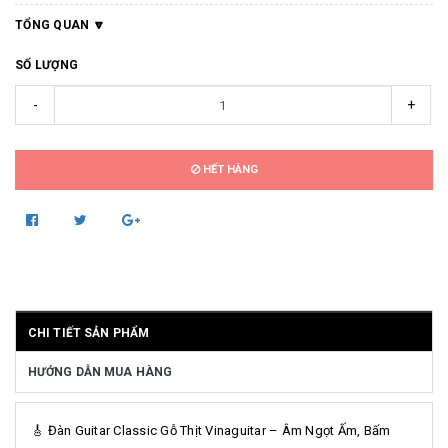
TỔNG QUAN
SỐ LƯỢNG
-
+
HẾT HÀNG
CHI TIẾT SẢN PHẨM
HƯỚNG DẪN MUA HÀNG
🎸 Đàn Guitar Classic Gỗ Thịt Vinaguitar – Âm Ngọt Ấm, Bấm