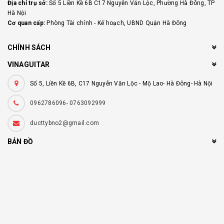
Địa chỉ trụ sở:
Số 5 Liền Kề 6B C17 Nguyễn Văn Lộc, Phường Hà Đông, TP
Hà Nội
Cơ quan cấp:
Phòng Tài chính - Kế hoạch, UBND Quận Hà Đông
CHÍNH SÁCH
VINAGUITAR
Số 5, Liền Kề 6B, C17 Nguyễn Văn Lộc - Mộ Lao- Hà Đông- Hà Nội
0962786096- 0763092999
ducttybno2@gmail.com
BẢN ĐỒ