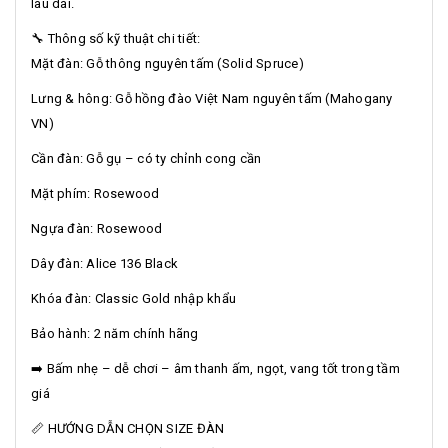
lâu dài.
🔧 Thông số kỹ thuật chi tiết:
Mặt đàn: Gỗ thông nguyên tấm (Solid Spruce)
Lưng & hông: Gỗ hồng đào Việt Nam nguyên tấm (Mahogany
VN)
Cần đàn: Gỗ gụ – có ty chỉnh cong cần
Mặt phím: Rosewood
Ngựa đàn: Rosewood
Dây đàn: Alice 136 Black
Khóa đàn: Classic Gold nhập khẩu
Bảo hành: 2 năm chính hãng
➡️ Bấm nhẹ – dễ chơi – âm thanh ấm, ngọt, vang tốt trong tầm
giá
📏 HƯỚNG DẪN CHỌN SIZE ĐÀN