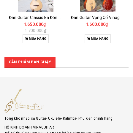
Đàn Guitar Classic Ba Đờn Dam120 100% Gỗ Thịt Có Ti Chỉnh Cần- Phiên bản Nâng cấp Của Ba Đờn Dam100 có Thêm ti chỉnh cần
Đàn Guitar Vọng Cổ Vinaguitar VC-HD – Phím Lõm, Gỗ Thông & Hồng Đào Nguyên Tấm, Âm Vang Đậm Chất Vọng Cổ
1.650.000₫
1.600.000₫
1.700.000₫
MUA HÀNG
MUA HÀNG
SẢN PHẨM BÁN CHẠY
Tổng kho nhạc cụ Guitar- Ukulele- Kalimba- Phụ kiện chính hãng
HỘ KINH DOANH VINAGUITAR