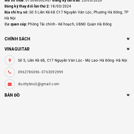
Mã số thuế:
015096002967
Đăng ký lần đầu:
23/03/2020
Đăng ký thay đổi lần thứ 2:
18/03/2024
Địa chỉ trụ sở:
Số 5 Liền Kề 6B C17 Nguyễn Văn Lộc, Phường Hà Đông, TP
Hà Nội
Cơ quan cấp:
Phòng Tài chính - Kế hoạch, UBND Quận Hà Đông
CHÍNH SÁCH
VINAGUITAR
Số 5, Liền Kề 6B, C17 Nguyễn Văn Lộc - Mộ Lao- Hà Đông- Hà Nội
0962786096- 0763092999
ducttybno2@gmail.com
BẢN ĐỒ