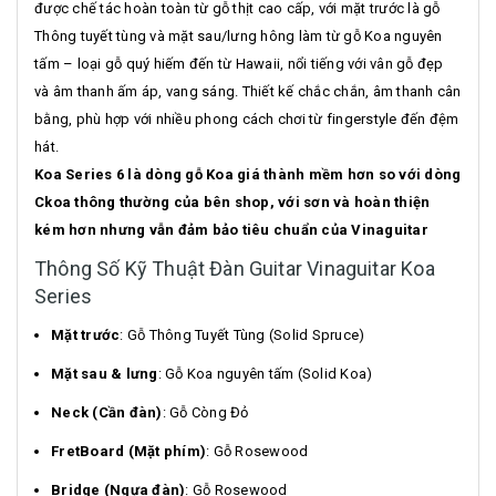
được chế tác hoàn toàn từ gỗ thịt cao cấp, với mặt trước là gỗ
Thông tuyết tùng và mặt sau/lưng hông làm từ gỗ Koa nguyên
tấm – loại gỗ quý hiếm đến từ Hawaii, nổi tiếng với vân gỗ đẹp
và âm thanh ấm áp, vang sáng. Thiết kế chắc chắn, âm thanh cân
bằng, phù hợp với nhiều phong cách chơi từ fingerstyle đến đệm
hát.
Koa Series 6 là dòng gỗ Koa giá thành mềm hơn so với dòng
Ckoa thông thường của bên shop, với sơn và hoàn thiện
kém hơn nhưng vẫn đảm bảo tiêu chuẩn của Vinaguitar
Thông Số Kỹ Thuật Đàn Guitar Vinaguitar Koa
Series
Mặt trước
: Gỗ Thông Tuyết Tùng (Solid Spruce)
Mặt sau & lưng
: Gỗ Koa nguyên tấm (Solid Koa)
Neck (Cần đàn)
: Gỗ Còng Đỏ
FretBoard (Mặt phím)
: Gỗ Rosewood
Bridge (Ngựa đàn)
: Gỗ Rosewood