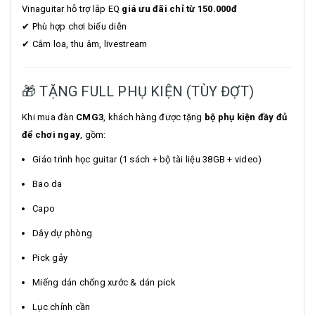
Vinaguitar hỗ trợ lắp EQ
giá ưu đãi chỉ từ 150.000đ
✔ Phù hợp chơi biểu diễn
✔ Cắm loa, thu âm, livestream
🎁 TẶNG FULL PHỤ KIỆN (TÙY ĐỢT)
Khi mua đàn
CMG3
, khách hàng được tặng
bộ phụ kiện đầy đủ
để chơi ngay
, gồm:
Giáo trình học guitar (1 sách + bộ tài liệu 38GB + video)
Bao da
Capo
Dây dự phòng
Pick gảy
Miếng dán chống xước & dán pick
Lục chỉnh cần