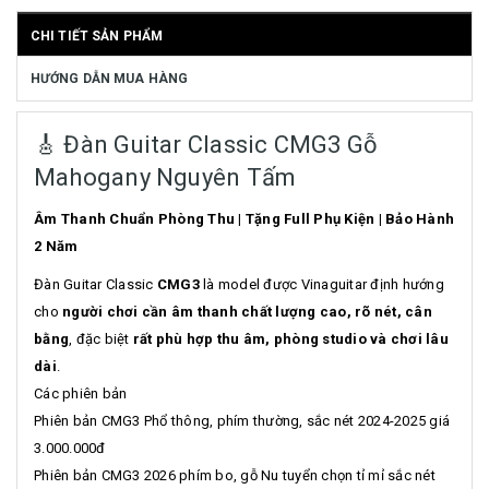
CHI TIẾT SẢN PHẨM
HƯỚNG DẪN MUA HÀNG
🎸 Đàn Guitar Classic CMG3 Gỗ
Mahogany Nguyên Tấm
Âm Thanh Chuẩn Phòng Thu | Tặng Full Phụ Kiện | Bảo Hành
2 Năm
Đàn Guitar Classic
CMG3
là model được Vinaguitar định hướng
cho
người chơi cần âm thanh chất lượng cao, rõ nét, cân
bằng
, đặc biệt
rất phù hợp thu âm, phòng studio và chơi lâu
dài
.
Các phiên bản
Phiên bản CMG3 Phổ thông, phím thường, sắc nét 2024-2025 giá
3.000.000đ
Phiên bản CMG3 2026 phím bo, gỗ Nu tuyển chọn tỉ mỉ sắc nét