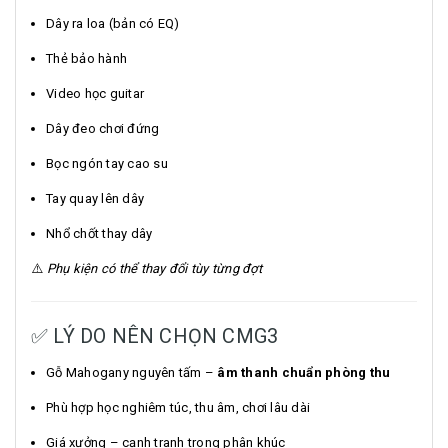
Dây ra loa (bản có EQ)
Thẻ bảo hành
Video học guitar
Dây đeo chơi đứng
Bọc ngón tay cao su
Tay quay lên dây
Nhổ chốt thay dây
⚠️
Phụ kiện có thể thay đổi tùy từng đợt
✅ LÝ DO NÊN CHỌN CMG3
Gỗ Mahogany nguyên tấm –
âm thanh chuẩn phòng thu
Phù hợp học nghiêm túc, thu âm, chơi lâu dài
Giá xưởng – cạnh tranh trong phân khúc