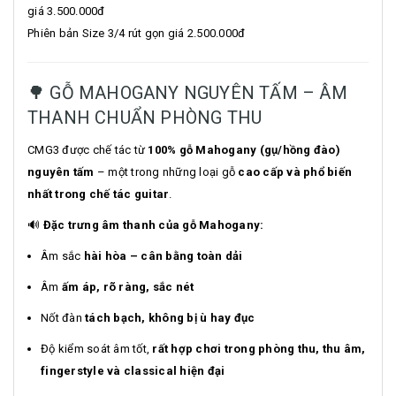
giá 3.500.000đ
Phiên bản Size 3/4 rút gọn giá 2.500.000đ
🌳 GỖ MAHOGANY NGUYÊN TẤM – ÂM
THANH CHUẨN PHÒNG THU
CMG3 được chế tác từ
100% gỗ Mahogany (gụ/hồng đào)
nguyên tấm
– một trong những loại gỗ
cao cấp và phổ biến
nhất trong chế tác guitar
.
🔊
Đặc trưng âm thanh của gỗ Mahogany:
Âm sắc
hài hòa – cân bằng toàn dải
Âm
ấm áp, rõ ràng, sắc nét
Nốt đàn
tách bạch, không bị ù hay đục
Độ kiểm soát âm tốt,
rất hợp chơi trong phòng thu, thu âm,
fingerstyle và classical hiện đại