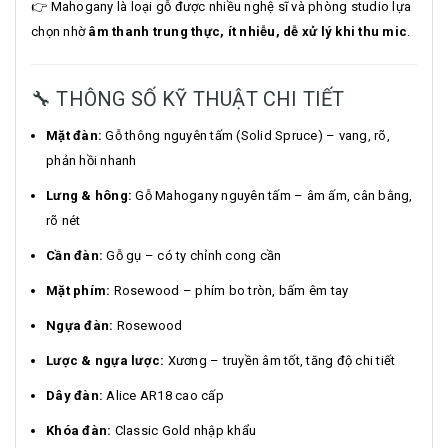
👉 Mahogany là loại gỗ được nhiều nghệ sĩ và phòng studio lựa
chọn nhờ
âm thanh trung thực, ít nhiễu, dễ xử lý khi thu mic
.
🔧 THÔNG SỐ KỸ THUẬT CHI TIẾT
Mặt đàn:
Gỗ thông nguyên tấm (Solid Spruce) – vang, rõ,
phản hồi nhanh
Lưng & hông:
Gỗ Mahogany nguyên tấm – âm ấm, cân bằng,
rõ nét
Cần đàn:
Gỗ gụ – có ty chỉnh cong cần
Mặt phím:
Rosewood – phím bo tròn, bấm êm tay
Ngựa đàn:
Rosewood
Lược & ngựa lược:
Xương – truyền âm tốt, tăng độ chi tiết
Dây đàn:
Alice AR18 cao cấp
Khóa đàn:
Classic Gold nhập khẩu