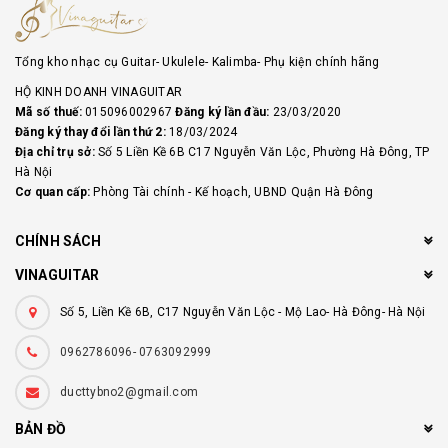
Tổng kho nhạc cụ Guitar- Ukulele- Kalimba- Phụ kiện chính hãng
HỘ KINH DOANH VINAGUITAR
Mã số thuế:
015096002967
Đăng ký lần đầu:
23/03/2020
Đăng ký thay đổi lần thứ 2:
18/03/2024
Địa chỉ trụ sở:
Số 5 Liền Kề 6B C17 Nguyễn Văn Lộc, Phường Hà Đông, TP
Hà Nội
Cơ quan cấp:
Phòng Tài chính - Kế hoạch, UBND Quận Hà Đông
CHÍNH SÁCH
VINAGUITAR
Số 5, Liền Kề 6B, C17 Nguyễn Văn Lộc - Mộ Lao- Hà Đông- Hà Nội
0962786096- 0763092999
ducttybno2@gmail.com
BẢN ĐỒ