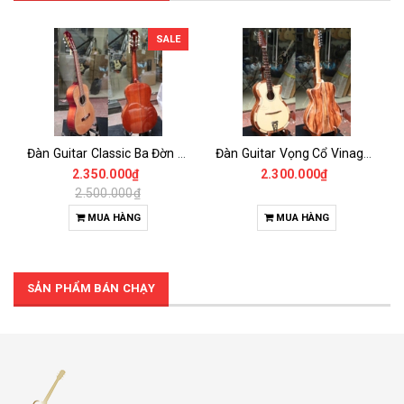
SALE
Đàn Guitar Classic Ba Đờn Dam170 100% Gỗ Thịt Có Ti Chỉnh Cần- Phiên bản Nâng cấp Của Ba Đờn Dam150 có Thêm ti chỉnh cần
Đàn Guitar Vọng Cổ Vinaguitar VC-D2 – Phím Lõm Gỗ Điệp Nguyên Tấm, Âm Ấm Ngọt, Dễ Chơi
2.350.000₫
2.300.000₫
2.500.000₫
MUA HÀNG
MUA HÀNG
SẢN PHẨM BÁN CHẠY