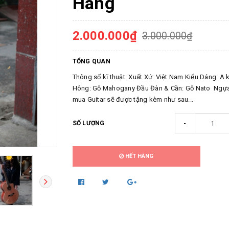
Hãng
2.000.000₫
3.000.000₫
TỔNG QUAN
Thông số kĩ thuật: Xuất Xứ: Việt Nam Kiểu Dáng: A
Hông: Gỗ Mahogany Đầu Đàn & Cần: Gỗ Nato Ngựa 
mua Guitar sẽ được tặng kèm như sau...
-
SỐ LƯỢNG
HẾT HÀNG