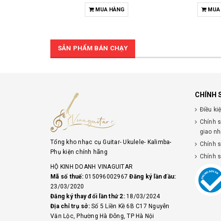
MUA HÀNG
MUA
SẢN PHẨM BÁN CHẠY
CHÍNH 
Điều ki
Chính 
giao n
Tổng kho nhạc cụ Guitar- Ukulele- Kalimba-
Chính 
Phụ kiện chính hãng
Chính 
HỘ KINH DOANH VINAGUITAR
Mã số thuế:
015096002967
Đăng ký lần đầu:
23/03/2020
Đăng ký thay đổi lần thứ 2:
18/03/2024
Địa chỉ trụ sở:
Số 5 Liền Kề 6B C17 Nguyễn
Văn Lộc, Phường Hà Đông, TP Hà Nội