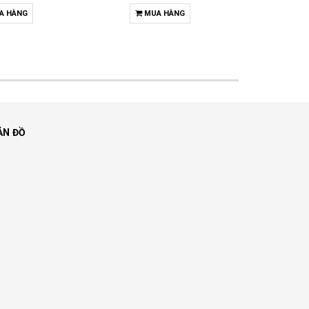
A HÀNG
MUA HÀNG
M
ẢN ĐỒ