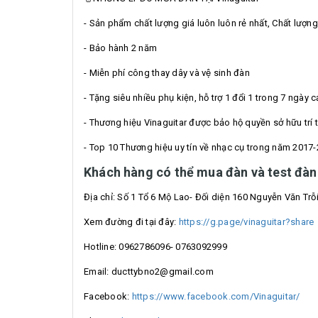
- Sản phẩm chất lượng giá luôn luôn rẻ nhất, Chất lượ
- Bảo hành 2 năm
- Miễn phí công thay dây và vệ sinh đàn
- Tặng siêu nhiều phụ kiện, hỗ trợ 1 đổi 1 trong 7 ngày 
- Thương hiệu Vinaguitar được bảo hộ quyền sở hữu trí t
- Top 10 Thương hiệu uy tín về nhạc cụ trong năm 2017
Khách hàng có thể mua đàn và test đàn t
Địa chỉ: Số 1 Tổ 6 Mộ Lao- Đối diện 160 Nguyễn Văn Tr
Xem đường đi tại đây:
https://g.page/vinaguitar?share
Hotline: 0962786096- 0763092999
Email: ducttybno2@gmail.com
Facebook:
https://www.facebook.com/Vinaguitar/