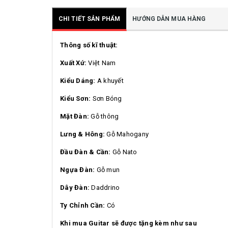
CHI TIẾT SẢN PHẨM
HƯỚNG DẪN MUA HÀNG
Thông số kĩ thuật:
Xuất Xứ:
Việt Nam
Kiểu Dáng:
A khuyết
Kiểu Sơn:
Sơn Bóng
Mặt Đàn:
Gỗ thông
Lưng & Hông:
Gỗ Mahogany
Đầu Đàn & Cần:
Gỗ Nato
Ngựa Đàn:
Gỗ mun
Dây Đàn:
Daddrino
Ty Chỉnh Cần:
Có
Khi mua Guitar sẽ được tặng kèm như sau