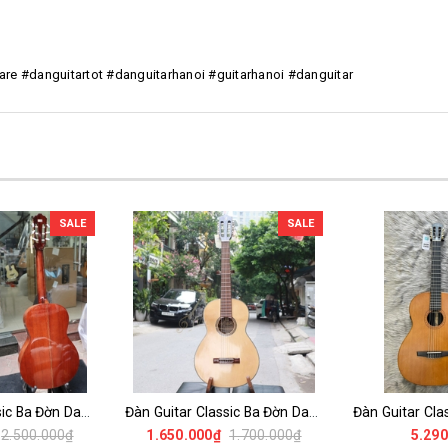
iare #danguitartot #danguitarhanoi #guitarhanoi #danguitar
SALE
SALE
Đàn Guitar Classic Ba Đờn Dam170 100% Gỗ Thịt Có Ti Chỉnh Cần- Phiên bản Nâng cấp Của Ba Đờn Dam150 có Thêm ti chỉnh cần
Đàn Guitar Classic Ba Đờn Dam120 100% Gỗ Thịt Có Ti Chỉnh Cần- Phiên bản Nâng cấp Của Ba Đờn Dam100 có Thêm ti chỉnh cần
2.500.000₫
1.650.000₫
1.700.000₫
5.290