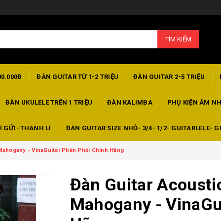
TÌM KIẾM
00.000Đ
ĐÀN GUITAR TỪ 1-2 TRIỆU
ĐÀN GUITAR 2-5 TRIỆU
ĐÀN UKULELE TRÊN 1 TRIỆU
ĐÀN KALIMBA
PHỤ KIỆN ÂM N
Í GỬI -THANH LÍ
ĐÀN GUITAR SIZE NHỎ- 3/4- 1/2- GUITARLELE- G
Mahogany - VinaGuitar Phân Phối Chính Hãng
Đàn Guitar Acoust
Mahogany - VinaGu