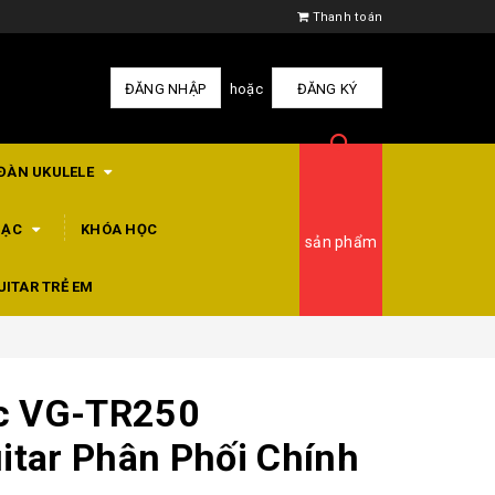
Thanh toán
ĐĂNG NHẬP
hoặc
ĐĂNG KÝ
ĐÀN UKULELE
HẠC
KHÓA HỌC
sản phẩm
UITAR TRẺ EM
ic VG-TR250
itar Phân Phối Chính