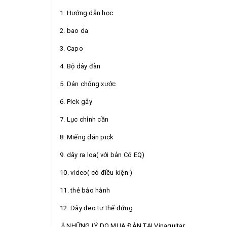
1. Hướng dẫn học
2. bao da
3. Capo
4. Bộ dây đàn
5. Dán chống xước
6. Pick gảy
7. Lục chỉnh cần
8. Miếng dán pick
9. dây ra loa( với bản Có EQ)
10. video( có điều kiện )
11. thẻ bảo hành
12. Dây đeo tư thế đứng
🎸NHỮNG LÝ DO MUA ĐÀN TẠI Vinaguitar