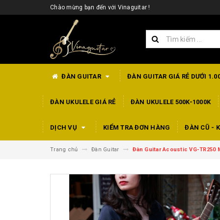
Chào mừng bạn đến với Vinaguitar !
ĐÀN GUITAR
ĐÀN GUITAR GIÁ RẺ DƯỚI 1.0
ĐÀN UKULELE GIÁ RẺ
ĐÀN UKULELE 500K-1000K
DỊCH VỤ
KIỂM TRA ĐƠN HÀNG
ĐÀN CŨ - K
Trang chủ
Đàn Guitar
Đàn Guitar Acoustic VG-TR250 