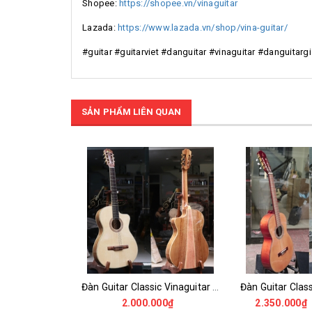
Shopee:
https://shopee.vn/vinaguitar
Lazada:
https://www.lazada.vn/shop/vina-guitar/
#guitar #guitarviet #danguitar #vinaguitar #danguitarg
SẢN PHẨM LIÊN QUAN
Đàn Guitar Classic Vinaguitar VG-CKoaM6 Cần 48mm Thùng Mỏng Gỗ Koa, Tặng đầy đủ phụ kiện bao da
2.000.000₫
2.350.000₫