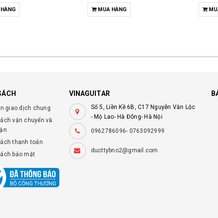
 HÀNG
MUA HÀNG
MU
SÁCH
VINAGUITAR
B
Số 5, Liền Kề 6B, C17 Nguyễn Văn Lộc
ện giao dịch chung
- Mộ Lao- Hà Đông- Hà Nội
sách vận chuyển và
hận
0962786096- 0763092999
sách thanh toán
ducttybno2@gmail.com
sách bảo mật