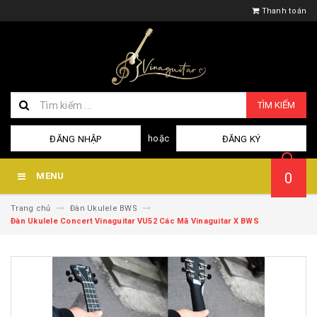
Thanh toán
TÌM KIẾM
hoặc
ĐĂNG NHẬP
ĐĂNG KÝ
0
MENU
Trang chủ
Đàn Ukulele BWS
Đàn Ukulele Concert Vinaguitar VU52 Các Mã Vinaguitar X BWS