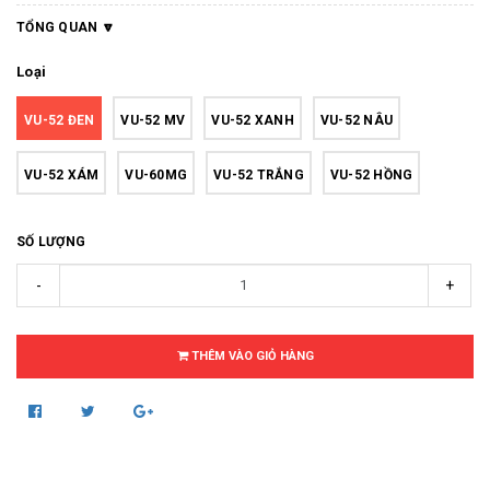
TỔNG QUAN
Loại
VU-52 ĐEN
VU-52 MV
VU-52 XANH
VU-52 NÂU
VU-52 XÁM
VU-60MG
VU-52 TRẮNG
VU-52 HỒNG
SỐ LƯỢNG
-
+
THÊM VÀO GIỎ HÀNG