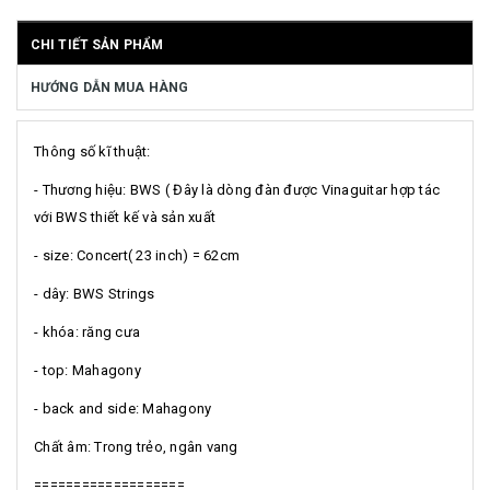
CHI TIẾT SẢN PHẨM
HƯỚNG DẪN MUA HÀNG
Thông số kĩ thuật:
- Thương hiệu: BWS ( Đây là dòng đàn được Vinaguitar hợp tác
với BWS thiết kế và sản xuất
- size: Concert( 23 inch) = 62cm
- dây: BWS Strings
- khóa: răng cưa
- top: Mahagony
- back and side: Mahagony
Chất âm: Trong trẻo, ngân vang
===================