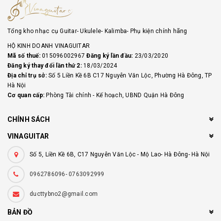
Tổng kho nhạc cụ Guitar- Ukulele- Kalimba- Phụ kiện chính hãng
HỘ KINH DOANH VINAGUITAR
Mã số thuế:
015096002967
Đăng ký lần đầu:
23/03/2020
Đăng ký thay đổi lần thứ 2:
18/03/2024
Địa chỉ trụ sở:
Số 5 Liền Kề 6B C17 Nguyễn Văn Lộc, Phường Hà Đông, TP
Hà Nội
Cơ quan cấp:
Phòng Tài chính - Kế hoạch, UBND Quận Hà Đông
CHÍNH SÁCH
VINAGUITAR
Số 5, Liền Kề 6B, C17 Nguyễn Văn Lộc - Mộ Lao- Hà Đông- Hà Nội
0962786096- 0763092999
ducttybno2@gmail.com
BẢN ĐỒ