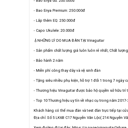
- Bao Enya dù: 200.000đ
- Bao Enya Premium: 250.000đ
- Lắp thêm EQ: 250.000đ
- Capo Ukulele: 20.000đ
🎸NHỮNG LÝ DO MUA ĐÀN TẠI Vinaguitar
- Sản phẩm chất lượng giá luôn luôn rẻ nhất, Chất lượ
- Bảo hành 2 năm
- Miễn phí công thay dây và vệ sinh đàn
- Tặng siêu nhiều phụ kiện, hỗ trợ 1 đổi 1 trong 7 ngày 
- Thương hiệu Vinaguitar được bảo hộ quyền sở hữu trí t
- Top 10 Thương hiệu uy tín về nhạc cụ trong năm 2017
Khách hàng có thể mua đàn và test đàn trực tiếp tại cửa
Địa chỉ: Số 5 LK6B C17 Nguyễn Văn Lộc( 214 Nguyễn Vă
Xem đường đi tại đây: https://g.page/vinaguitar?share