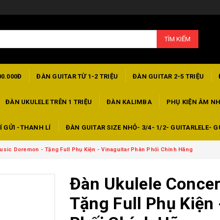
TÌM KIẾM
00.000Đ
ĐÀN GUITAR TỪ 1-2 TRIỆU
ĐÀN GUITAR 2-5 TRIỆU
ĐÀN UKULELE TRÊN 1 TRIỆU
ĐÀN KALIMBA
PHỤ KIỆN ÂM N
Í GỬI -THANH LÍ
ĐÀN GUITAR SIZE NHỎ- 3/4- 1/2- GUITARLELE- G
usic Doremon - Tặng Full Phụ Kiện - Vinaguitar Phân Phối Chính Hãng
Đàn Ukulele Conce
Tặng Full Phụ Kiện 