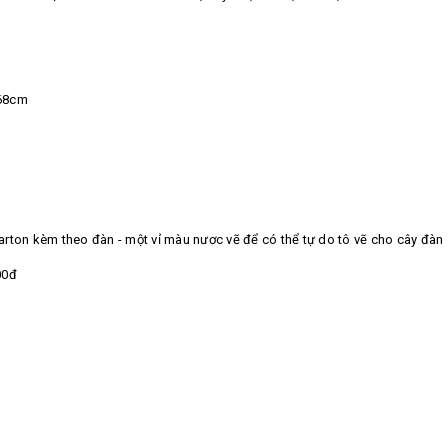
 68cm
rton kèm theo đàn - một vỉ màu nươc vẽ để có thể tự do tô vẽ cho cây đàn
00đ