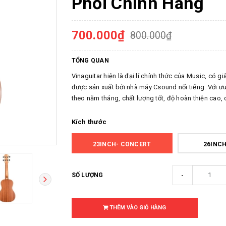
Phối Chính Hãng
700.000₫
800.000₫
TỔNG QUAN
Vinaguitar hiện là đại lí chính thức của Music, có 
được sản xuất bởi nhà máy Csound nổi tiếng. Với ư
theo năm tháng, chất lượng tốt, độ hoàn thiện cao, c
Kích thước
23INCH- CONCERT
26INCH
-
SỐ LƯỢNG
THÊM VÀO GIỎ HÀNG