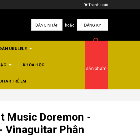
Thanh toán
ĐĂNG NHẬP
hoặc
ĐĂNG KÝ
ĐÀN UKULELE
HẠC
KHÓA HỌC
sản phẩm
UITAR TRẺ EM
rt Music Doremon -
- Vinaguitar Phân