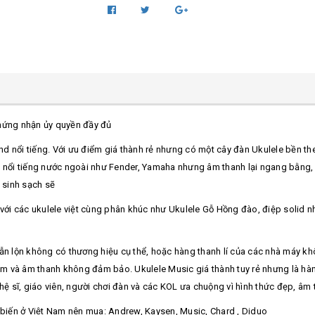
 chứng nhận ủy quyền đầy đủ
 nổi tiếng. Với ưu điểm giá thành rẻ nhưng có một cây đàn Ukulele bền the
 nổi tiếng nước ngoài như Fender, Yamaha nhưng âm thanh lại ngang bằng, đ
 sinh sạch sẽ
 với các ukulele việt cùng phân khúc như Ukulele Gỗ Hồng đào, điệp solid n
ẫn lộn không có thương hiệu cụ thể, hoặc hàng thanh lí của các nhà máy kh
 kém và âm thanh không đảm bảo. Ukulele Music giá thành tuy rẻ nhưng là h
hệ sĩ, giáo viên, người chơi đàn và các KOL ưa chuộng vì hình thức đẹp, âm 
ổ biến ở Việt Nam nên mua: Andrew, Kaysen, Music, Chard , Diduo