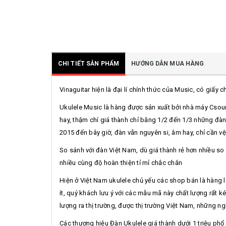
CHI TIẾT SẢN PHẨM
HƯỚNG DẪN MUA HÀNG
Vinaguitar hiện là đại lí chính thức của Music, có giấy
Ukulele Music là hàng được sản xuất bởi nhà máy Csound
hay, thậm chí giá thành chỉ bằng 1/2 đến 1/3 những đàn
2015 đến bây giờ, đàn vẫn nguyên si, âm hay, chỉ cần vệ
So sánh với đàn Việt Nam, dù giá thành rẻ hơn nhiều so
nhiều cùng độ hoàn thiện tỉ mỉ chắc chắn
Hiện ở Việt Nam ukulele chủ yếu các shop bán là hàng l
ít, quý khách lưu ý với các mẫu mã này chất lượng rất
lượng ra thị trường, được thị trường Việt Nam, những ng
Các thương hiệu Đàn Ukulele giá thành dưới 1 triệu ph