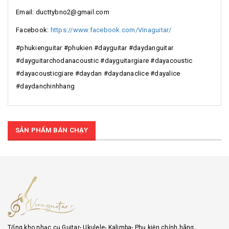
Email: ducttybno2@gmail.com
Facebook:
https://www.facebook.com/Vinaguitar/
#phukienguitar #phukien #dayguitar #daydanguitar
#dayguitarchodanacoustic #dayguitargiare #dayacoustic
#dayacousticgiare #daydan #daydanaclice #dayalice
#daydanchinhhang
SẢN PHẨM BÁN CHẠY
Tổng kho nhạc cụ Guitar- Ukulele- Kalimba- Phụ kiện chính hãng