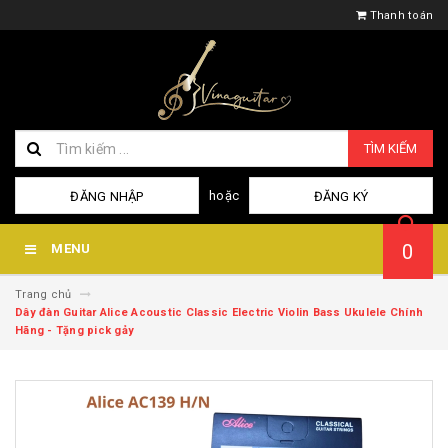
Thanh toán
TÌM KIẾM
hoặc
ĐĂNG NHẬP
ĐĂNG KÝ
0
MENU
Trang chủ
Dây đàn Guitar Alice Acoustic Classic Electric Violin Bass Ukulele Chính
Hãng - Tặng pick gảy