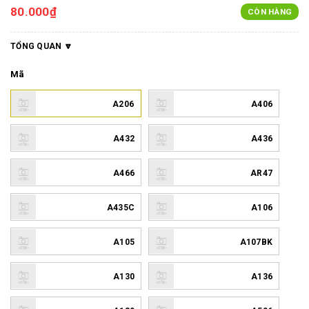
80.000₫
CÒN HÀNG
TỔNG QUAN
Mã
A206
A406
A432
A436
A466
AR47
A435C
A106
A105
A107BK
A130
A136