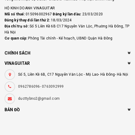
HỘ KINH DOANH VINAGUITAR
Mã số thuế:
015096002967
Đăng ký lần đầu:
23/03/2020
Đăng ký thay đổi lần thứ 2:
18/03/2024
Địa chỉ trụ sở:
Số 5 Liền Kề 6B C17 Nguyễn Văn Lộc, Phường Hà Đông, TP
Hà Nội
Cơ quan cấp:
Phòng Tài chính - Kế hoạch, UBND Quận Hà Đông
CHÍNH SÁCH
VINAGUITAR
Số 5, Liền Kề 6B, C17 Nguyễn Văn Lộc - Mộ Lao- Hà Đông- Hà Nội
0962786096- 0763092999
ducttybno2@gmail.com
BẢN ĐỒ