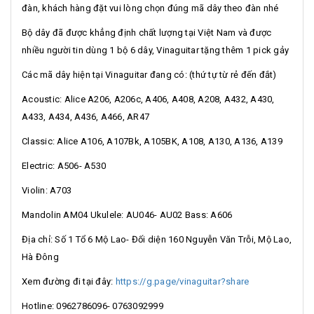
đàn, khách hàng đặt vui lòng chọn đúng mã dây theo đàn nhé
Bộ dây đã được khẳng định chất lượng tại Việt Nam và được
nhiều người tin dùng 1 bộ 6 dây, Vinaguitar tặng thêm 1 pick gảy
Các mã dây hiện tại Vinaguitar đang có: (thứ tự từ rẻ đến đắt)
Acoustic: Alice A206, A206c, A406, A408, A208, A432, A430,
A433, A434, A436, A466, AR47
Classic: Alice A106, A107Bk, A105BK, A108, A130, A136, A139
Electric: A506- A530
Violin: A703
Mandolin AM04 Ukulele: AU046- AU02 Bass: A606
Địa chỉ: Số 1 Tổ 6 Mộ Lao- Đối diện 160 Nguyễn Văn Trỗi, Mộ Lao,
Hà Đông
Xem đường đi tại đây:
https://g.page/vinaguitar?share
Hotline: 0962786096- 0763092999