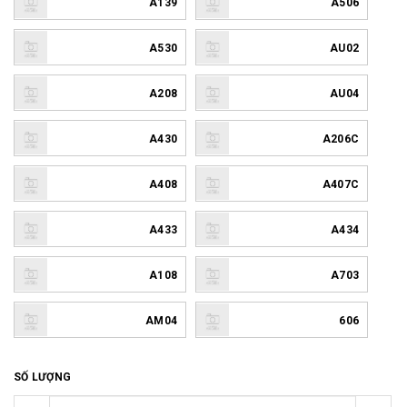
A139
A506
A530
AU02
A208
AU04
A430
A206C
A408
A407C
A433
A434
A108
A703
AM04
606
SỐ LƯỢNG