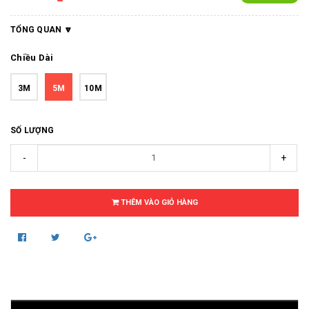
TỔNG QUAN
Chiều Dài
3M
5M
10M
SỐ LƯỢNG
-
+
THÊM VÀO GIỎ HÀNG