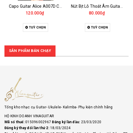
Capo Guitar Alice A007D Có 2 Phiên Bản Cho Acoustic Và Classic
Nút Bịt Lỗ Thoát Âm Guitar – Cao Su Giảm Hú, Chống Bụi, Dễ Lắp Đặt
120.000₫
80.000₫
TUỲ CHỌN
TUỲ CHỌN
SẢN PHẨM BÁN CHẠY
Tổng kho nhạc cụ Guitar- Ukulele- Kalimba- Phụ kiện chính hãng
HỘ KINH DOANH VINAGUITAR
Mã số thuế:
015096002967
Đăng ký lần đầu:
23/03/2020
Đăng ký thay đổi lần thứ 2:
18/03/2024