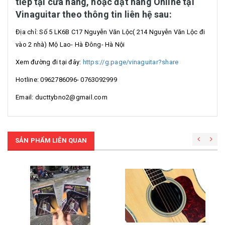
tiếp tại cửa hàng, hoặc đặt hàng Online tại
Vinaguitar theo thông tin liên hệ sau:
Địa chỉ: Số 5 LK6B C17 Nguyễn Văn Lộc( 214 Nguyễn Văn Lộc đi
vào 2 nhà) Mộ Lao- Hà Đông- Hà Nội
Xem đường đi tại đây:
https://g.page/vinaguitar?share
Hotline: 0962786096- 0763092999
Email: ducttybno2@gmail.com
SẢN PHẨM LIÊN QUAN