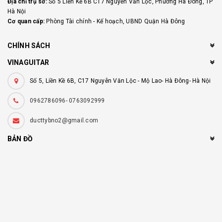
Địa chỉ trụ sở:
Số 5 Liền Kề 6B C17 Nguyễn Văn Lộc, Phường Hà Đông, TP
Hà Nội
Cơ quan cấp:
Phòng Tài chính - Kế hoạch, UBND Quận Hà Đông
CHÍNH SÁCH
VINAGUITAR
Số 5, Liền Kề 6B, C17 Nguyễn Văn Lộc - Mộ Lao- Hà Đông- Hà Nội
0962786096- 0763092999
ducttybno2@gmail.com
BẢN ĐỒ