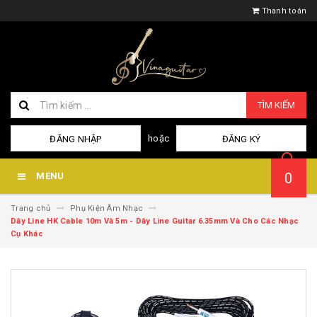
Thanh toán
TÌM KIẾM
hoặc
ĐĂNG NHẬP
ĐĂNG KÝ
0
MENU
Trang chủ
Phụ Kiện Âm Nhạc
Dây Line HK Cable 10m Và 5m - Dây Line Guitar 6.35mm Và Cho Các Nhạc
Cụ Khác