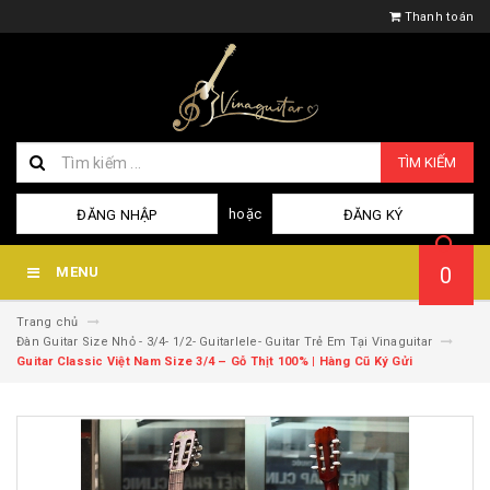
Thanh toán
TÌM KIẾM
hoặc
ĐĂNG NHẬP
ĐĂNG KÝ
0
MENU
Trang chủ
Đàn Guitar Size Nhỏ - 3/4- 1/2- Guitarlele- Guitar Trẻ Em Tại Vinaguitar
Guitar Classic Việt Nam Size 3/4 – Gỗ Thịt 100% | Hàng Cũ Ký Gửi