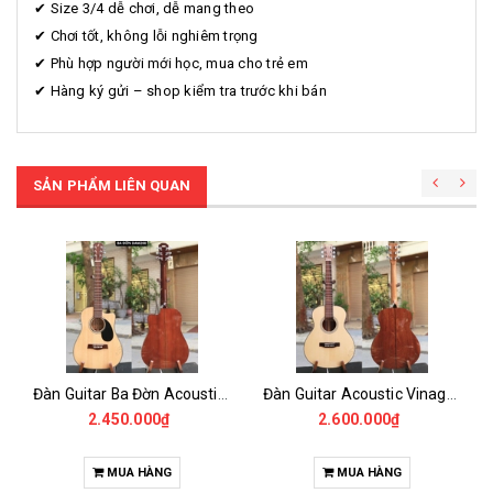
✔ Size 3/4 dễ chơi, dễ mang theo
✔ Chơi tốt, không lỗi nghiêm trọng
✔ Phù hợp người mới học, mua cho trẻ em
✔ Hàng ký gửi – shop kiểm tra trước khi bán
SẢN PHẨM LIÊN QUAN
Đàn Guitar Ba Đờn Acoustic DAM200 Mini 3/4
Đàn Guitar Acoustic Vinaguitar VG-MG3 3/4 Gỗ Mahogany 97cm - Guitar Size Nhỏ Trẻ Em 38inch
2.450.000₫
2.600.000₫
MUA HÀNG
MUA HÀNG