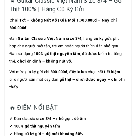
🎸 Guitar Classic Việt Nam Size 3/4 – Gỗ
Thịt 100% | Hàng Cũ Ký Gửi
Chơi Tốt – Không Nứt Vỡ | Giá Mới 1.700.000đ – Nay Chỉ
800.000đ
Đàn
Guitar Classic Việt Nam size 3/4
, hàng
cũ ký gửi
, phù
hợp cho người mới tập, trẻ em hoặc người thích đàn nhỏ gọn.
Đàn sử dụng
100% gỗ thịt nguyên tấm
, đã được kiểm tra tổng
thể,
chơi ổn định – không nứt vỡ
.
Với mức giá ký gửi chỉ
800.000đ
, đây là lựa chọn
rất tiết kiệm
cho người cần một cây đàn
gỗ thịt – chơi được ngay – chi phí
thấp
.
🔥 ĐIỂM NỔI BẬT
✔ Đàn classic
size 3/4 – nhỏ gọn, dễ ôm
✔
100% gỗ thịt nguyên tấm
✔ Hàng cũ ký gửi –
độ mới khoảng 80%