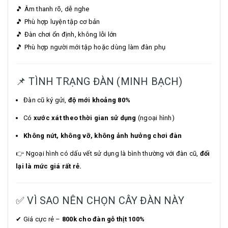
🎵 Âm thanh rõ, dễ nghe
🎵 Phù hợp luyện tập cơ bản
🎵 Đàn chơi ổn định, không lỗi lớn
🎵 Phù hợp người mới tập hoặc dùng làm đàn phụ
📌 TÌNH TRẠNG ĐÀN (MINH BẠCH)
Đàn cũ ký gửi,
độ mới khoảng 80%
Có
xước xát theo thời gian sử dụng
(ngoại hình)
Không nứt, không vỡ, không ảnh hưởng chơi đàn
👉 Ngoại hình có dấu vết sử dụng là bình thường với đàn cũ,
đổi
lại là mức giá rất rẻ.
✅ VÌ SAO NÊN CHỌN CÂY ĐÀN NÀY
✔ Giá cực rẻ –
800k cho đàn gỗ thịt 100%