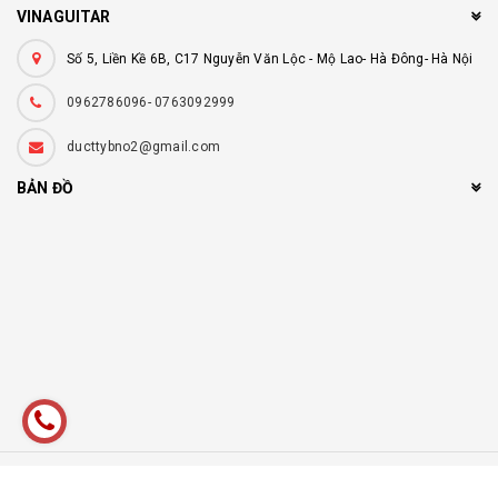
VINAGUITAR
Số 5, Liền Kề 6B, C17 Nguyễn Văn Lộc - Mộ Lao- Hà Đông- Hà Nội
0962786096- 0763092999
ducttybno2@gmail.com
BẢN ĐỒ
© Bản quyền thuộc về
Vinaguitar