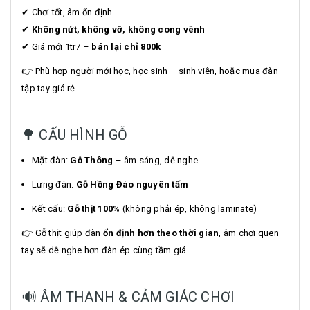
✔ Chơi tốt, âm ổn định
✔
Không nứt, không vỡ, không cong vênh
✔ Giá mới 1tr7 –
bán lại chỉ 800k
👉 Phù hợp người mới học, học sinh – sinh viên, hoặc mua đàn
tập tay giá rẻ.
🌳 CẤU HÌNH GỖ
Mặt đàn:
Gỗ Thông
– âm sáng, dễ nghe
Lưng đàn:
Gỗ Hồng Đào nguyên tấm
Kết cấu:
Gỗ thịt 100%
(không phải ép, không laminate)
👉 Gỗ thịt giúp đàn
ổn định hơn theo thời gian
, âm chơi quen
tay sẽ dễ nghe hơn đàn ép cùng tầm giá.
🔊 ÂM THANH & CẢM GIÁC CHƠI