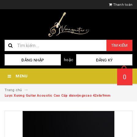
Thanh toán
TÌM KIẾM
hoặc
ĐĂNG NHẬP
ĐĂNG KÝ
0
MENU
Trang chủ
Lược Xương Guitar Acoustic Cao Cấp dàixrộngxcao 42x6x9mm