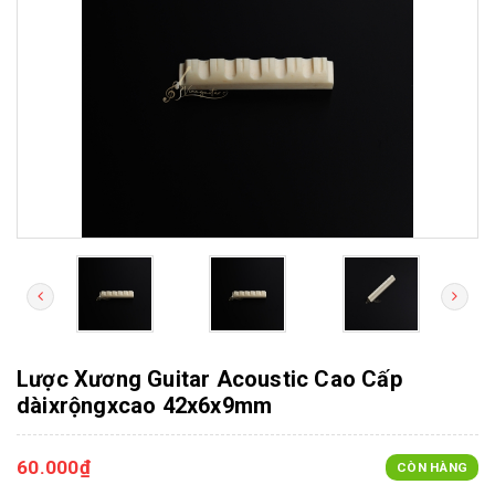
Lược Xương Guitar Acoustic Cao Cấp
dàixrộngxcao 42x6x9mm
60.000₫
CÒN HÀNG