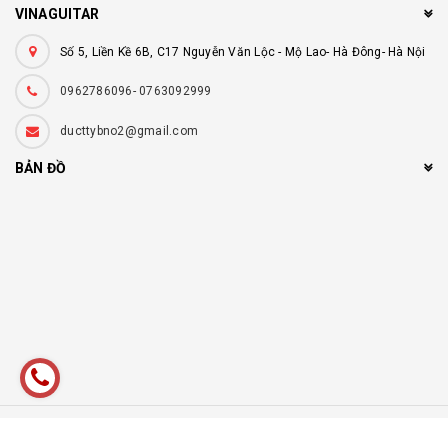
VINAGUITAR
Số 5, Liền Kề 6B, C17 Nguyễn Văn Lộc - Mộ Lao- Hà Đông- Hà Nội
0962786096- 0763092999
ducttybno2@gmail.com
BẢN ĐỒ
© Bản quyền thuộc về
Vinaguitar