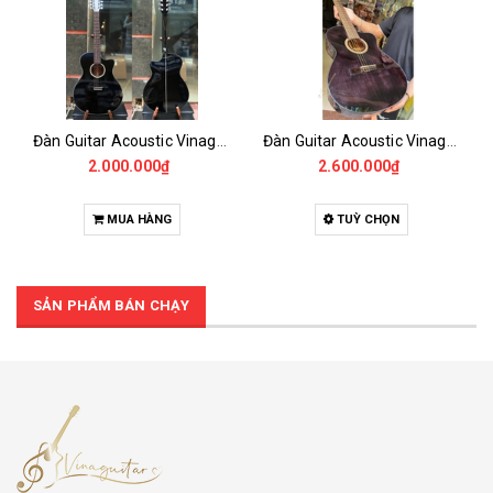
Đàn Guitar Acoustic Vinaguitar KO1 Premium Màu Đen – Gỗ Koa Nguyên Tấm, Bản Nâng Cấp Cao Cấp
Đàn Guitar Acoustic Vinaguitar VG-CHDM Vintage
2.000.000₫
2.600.000₫
MUA HÀNG
TUỲ CHỌN
SẢN PHẨM BÁN CHẠY