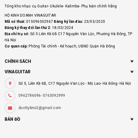
Tổng kho nhạc cụ Guitar- Ukulele- Kalimba- Phụ kiện chính hãng
HỘ KINH DOANH VINAGUITAR
Mã số thuế:
015096002967
Đăng ký lần đầu:
23/03/2020
Đăng ký thay đổi lần thứ 2:
18/03/2024
Địa chỉ trụ sở:
Số 5 Liền Kề 6B C17 Nguyễn Văn Lộc, Phường Hà Đông, TP
Hà Nội
Cơ quan cấp:
Phòng Tài chính - Kế hoạch, UBND Quận Hà Đông
CHÍNH SÁCH
VINAGUITAR
Số 5, Liền Kề 6B, C17 Nguyễn Văn Lộc - Mộ Lao- Hà Đông- Hà Nội
0962786096- 0763092999
ducttybno2@gmail.com
BẢN ĐỒ