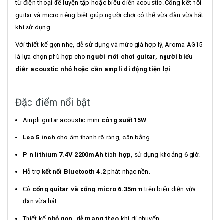
từ điện thoại để luyện tập hoặc biểu diễn acoustic. Cổng kết nối
guitar và micro riêng biệt giúp người chơi có thể vừa đàn vừa hát
khi sử dụng.
Với thiết kế gọn nhẹ, dễ sử dụng và mức giá hợp lý, Aroma AG15
là lựa chọn phù hợp cho
người mới chơi guitar, người biểu
diễn acoustic nhỏ hoặc cần ampli di động tiện lợi
.
Đặc điểm nổi bật
Ampli guitar acoustic mini
công suất 15W
.
Loa 5 inch
cho âm thanh rõ ràng, cân bằng.
Pin lithium 7.4V 2200mAh tích hợp
, sử dụng khoảng 6 giờ.
Hỗ trợ
kết nối Bluetooth 4.2
phát nhạc nền.
Có
cổng guitar và cổng micro 6.35mm
tiện biểu diễn vừa
đàn vừa hát.
Thiết kế
nhỏ gọn, dễ mang theo
khi di chuyển.