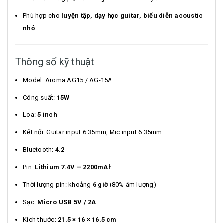
Phù hợp cho
luyện tập, dạy học guitar, biểu diễn acoustic
nhỏ
.
Thông số kỹ thuật
Model: Aroma AG15 / AG-15A
Công suất:
15W
Loa:
5 inch
Kết nối: Guitar input 6.35mm, Mic input 6.35mm
Bluetooth:
4.2
Pin:
Lithium 7.4V – 2200mAh
Thời lượng pin: khoảng
6 giờ
(80% âm lượng)
Sạc:
Micro USB 5V / 2A
Kích thước:
21.5 × 16 × 16.5 cm