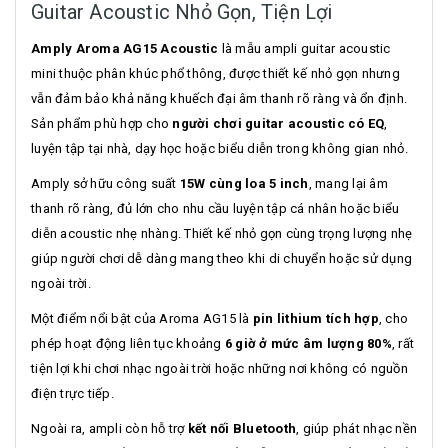
Guitar Acoustic Nhỏ Gọn, Tiện Lợi
Amply Aroma AG15 Acoustic
là mẫu ampli guitar acoustic
mini thuộc phân khúc phổ thông, được thiết kế nhỏ gọn nhưng
vẫn đảm bảo khả năng khuếch đại âm thanh rõ ràng và ổn định.
Sản phẩm phù hợp cho
người chơi guitar acoustic có EQ
,
luyện tập tại nhà, dạy học hoặc biểu diễn trong không gian nhỏ.
Amply sở hữu công suất
15W cùng loa 5 inch
, mang lại âm
thanh rõ ràng, đủ lớn cho nhu cầu luyện tập cá nhân hoặc biểu
diễn acoustic nhẹ nhàng. Thiết kế nhỏ gọn cùng trọng lượng nhẹ
giúp người chơi dễ dàng mang theo khi di chuyển hoặc sử dụng
ngoài trời.
Một điểm nổi bật của Aroma AG15 là
pin lithium tích hợp
, cho
phép hoạt động liên tục khoảng
6 giờ ở mức âm lượng 80%
, rất
tiện lợi khi chơi nhạc ngoài trời hoặc những nơi không có nguồn
điện trực tiếp.
Ngoài ra, ampli còn hỗ trợ
kết nối Bluetooth
, giúp phát nhạc nền