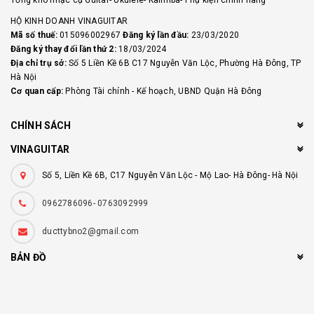
HỘ KINH DOANH VINAGUITAR
Mã số thuế:
015096002967
Đăng ký lần đầu:
23/03/2020
Đăng ký thay đổi lần thứ 2:
18/03/2024
Địa chỉ trụ sở:
Số 5 Liền Kề 6B C17 Nguyễn Văn Lộc, Phường Hà Đông, TP
Hà Nội
Cơ quan cấp:
Phòng Tài chính - Kế hoạch, UBND Quận Hà Đông
CHÍNH SÁCH
VINAGUITAR
Số 5, Liền Kề 6B, C17 Nguyễn Văn Lộc - Mộ Lao- Hà Đông- Hà Nội
0962786096- 0763092999
ducttybno2@gmail.com
BẢN ĐỒ