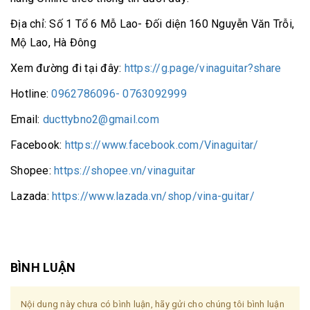
Địa chỉ: Số 1 Tổ 6 Mỗ Lao- Đối diện 160 Nguyễn Văn Trỗi,
Mộ Lao, Hà Đông
Xem đường đi tại đây:
https://g.page/vinaguitar?share
Hotline:
0962786096- 0763092999
Email:
ducttybno2@gmail.com
Facebook:
https://www.facebook.com/Vinaguitar/
Shopee:
https://shopee.vn/vinaguitar
Lazada:
https://www.lazada.vn/shop/vina-guitar/
BÌNH LUẬN
Nội dung này chưa có bình luận, hãy gửi cho chúng tôi bình luận