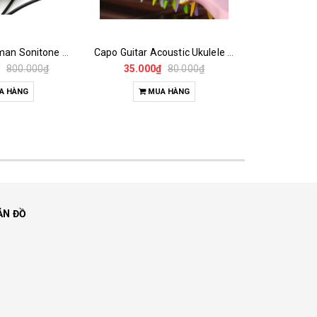
EQ Guitar Fishman Sonitone F1 ( Made In China)
Capo Guitar Acoustic Ukulele Cá Mập Bằng Nhựa Giá Rẻ
₫
800.000₫
35.000₫
80.000₫
20.00
A HÀNG
MUA HÀNG
M
ẢN ĐỒ