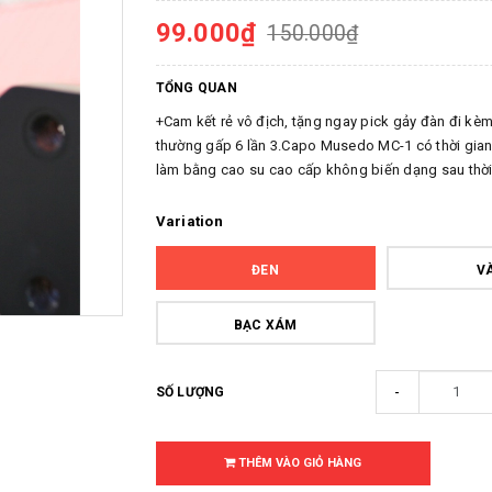
99.000₫
150.000₫
TỔNG QUAN
+Cam kết rẻ vô địch, tặng ngay pick gảy đàn đi kè
thường gấp 6 lần 3.Capo Musedo MC-1 có thời gian 
làm bằng cao su cao cấp không biến dạng sau thời 
Variation
ĐEN
VA
BẠC XÁM
-
SỐ LƯỢNG
THÊM VÀO GIỎ HÀNG