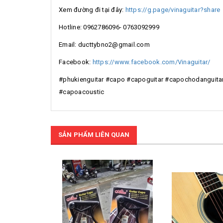
Xem đường đi tại đây:
https://g.page/vinaguitar?share
Hotline: 0962786096- 0763092999
Email: ducttybno2@gmail.com
Facebook:
https://www.facebook.com/Vinaguitar/
#phukienguitar #capo #capoguitar #capochodanguita
#capoacoustic
SẢN PHẨM LIÊN QUAN