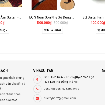
Nút Bịt Lỗ Thoát Âm Guitar – Cao Su Giảm Hú, Chống Bụi, Dễ Lắp Đặt
EQ 3 Núm Gọn Nhẹ Sử Dụng Thạch Anh
00₫
500.000₫
800.000₫
400.000
 CHỌN
MUA HÀNG
MU
SÁCH
VINAGUITAR
B
Số 5, Liền Kề 6B, C17 Nguyễn Văn Lộc
ện giao dịch chung
- Mộ Lao- Hà Đông- Hà Nội
sách vận chuyển và
hận
0962786096- 0763092999
sách thanh toán
ducttybno2@gmail.com
sách bảo mật