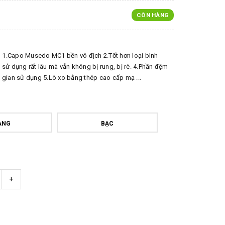
CÒN HÀNG
m 1.Capo Musedo MC1 bền vô địch 2.Tốt hơn loại bình
sử dụng rất lâu mà vẫn không bị rung, bị rè. 4.Phần đệm
gian sử dụng 5.Lò xo bằng thép cao cấp mạ ...
̀NG
BẠC
+