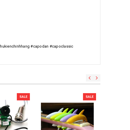
phukienchinhhang #capodan #capoclassic
SALE
SALE