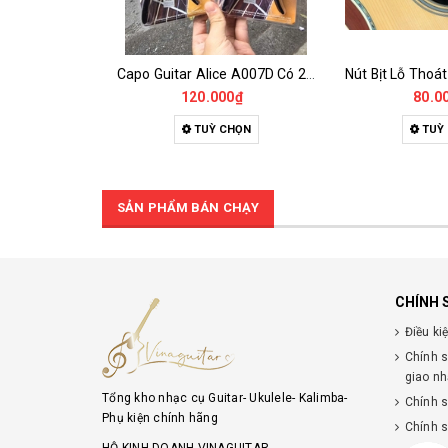
Capo Guitar Alice A007D Có 2 Phiên Bản Cho Acoustic Và Classic
120.000₫
80.0
TUỲ CHỌN
TUỲ
SẢN PHẨM BÁN CHẠY
CHÍNH 
Điều ki
Chính 
giao n
Tổng kho nhạc cụ Guitar- Ukulele- Kalimba-
Chính 
Phụ kiện chính hãng
Chính 
HỘ KINH DOANH VINAGUITAR