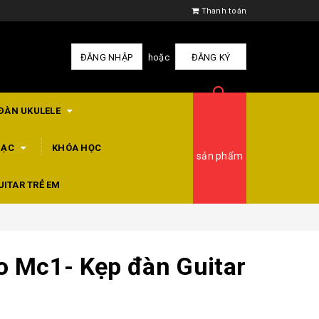
Thanh toán
ĐĂNG NHẬP
hoặc
ĐĂNG KÝ
ĐÀN UKULELE
HẠC
KHÓA HỌC
sản phẩm
UITAR TRẺ EM
o Mc1- Kẹp đàn Guitar