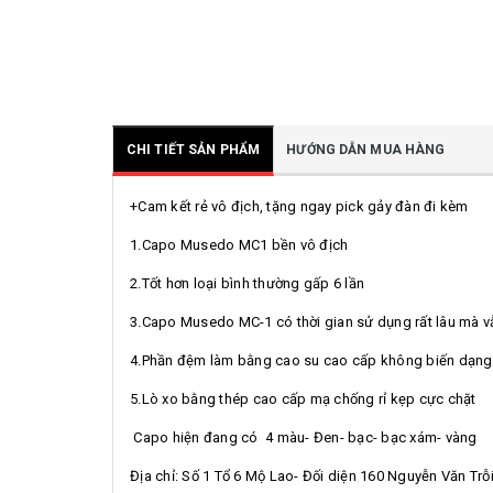
CHI TIẾT SẢN PHẨM
HƯỚNG DẪN MUA HÀNG
+Cam kết rẻ vô địch, tặng ngay pick gảy đàn đi kèm
1.Capo Musedo MC1 bền vô địch
2.Tốt hơn loại bình thường gấp 6 lần
3.Capo Musedo MC-1 có thời gian sử dụng rất lâu mà vẫn
4.Phần đệm làm bằng cao su cao cấp không biến dạng 
5.Lò xo bằng thép cao cấp mạ chống rỉ kẹp cực chặt
Capo hiện đang có 4 màu- Đen- bạc- bạc xám- vàng
Địa chỉ: Số 1 Tổ 6 Mộ Lao- Đối diện 160 Nguyễn Văn Tr