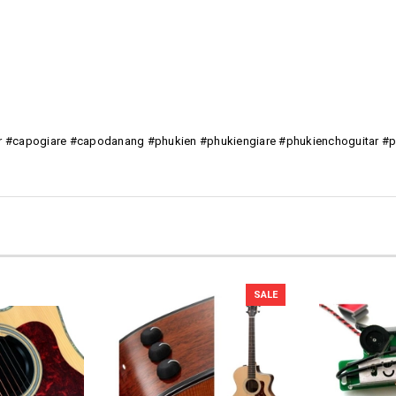
r #capogiare #capodanang #phukien #phukiengiare #phukienchoguitar #
SALE