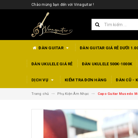
Chào mừng bạn đến với Vinaguitar !
ĐÀN GUITAR
ĐÀN GUITAR GIÁ RẺ DƯỚI 1.0
ĐÀN UKULELE GIÁ RẺ
ĐÀN UKULELE 500K-1000K
DỊCH VỤ
KIỂM TRA ĐƠN HÀNG
ĐÀN CŨ - K
Trang chủ
Phụ Kiện Âm Nhạc
Capo Guitar Musedo Mc