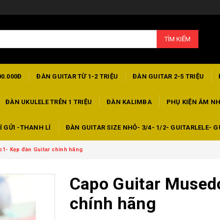
TÌM KIẾM
00.000Đ
ĐÀN GUITAR TỪ 1-2 TRIỆU
ĐÀN GUITAR 2-5 TRIỆU
ĐÀN UKULELE TRÊN 1 TRIỆU
ĐÀN KALIMBA
PHỤ KIỆN ÂM N
Í GỬI -THANH LÍ
ĐÀN GUITAR SIZE NHỎ- 3/4- 1/2- GUITARLELE- G
1- Kẹp đàn Guitar chính hãng
Capo Guitar Mused
chính hãng