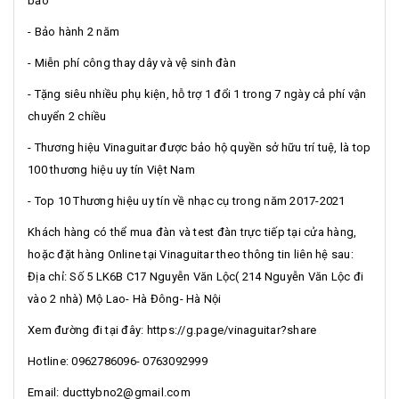
bảo
- Bảo hành 2 năm
- Miễn phí công thay dây và vệ sinh đàn
- Tặng siêu nhiều phụ kiện, hỗ trợ 1 đổi 1 trong 7 ngày cả phí vận
chuyển 2 chiều
- Thương hiệu Vinaguitar được bảo hộ quyền sở hữu trí tuệ, là top
100 thương hiệu uy tín Việt Nam
- Top 10 Thương hiệu uy tín về nhạc cụ trong năm 2017-2021
Khách hàng có thể mua đàn và test đàn trực tiếp tại cửa hàng,
hoặc đặt hàng Online tại Vinaguitar theo thông tin liên hệ sau:
Địa chỉ: Số 5 LK6B C17 Nguyễn Văn Lộc( 214 Nguyễn Văn Lộc đi
vào 2 nhà) Mộ Lao- Hà Đông- Hà Nội
Xem đường đi tại đây: https://g.page/vinaguitar?share
Hotline: 0962786096- 0763092999
Email: ducttybno2@gmail.com