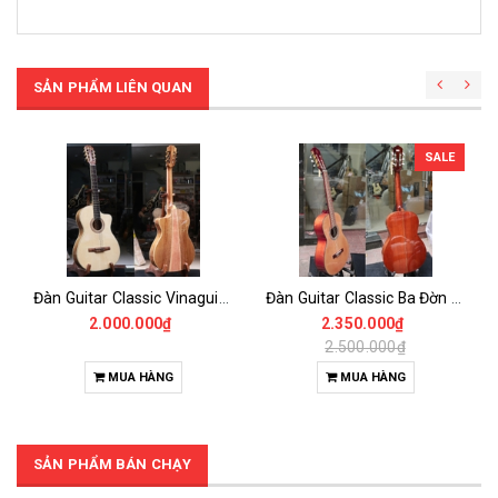
SẢN PHẨM LIÊN QUAN
SALE
Đàn Guitar Classic Vinaguitar VG-CKoaM6 Cần 48mm Thùng Mỏng Gỗ Koa, Tặng đầy đủ phụ kiện bao da
Đàn Guitar Classic Ba Đờn Dam170 100% Gỗ Thịt Có Ti Chỉnh Cần- Phiên bản Nâng cấp Của Ba Đờn Dam150 có Thêm ti chỉnh cần
2.000.000₫
2.350.000₫
2.500.000₫
MUA HÀNG
MUA HÀNG
SẢN PHẨM BÁN CHẠY