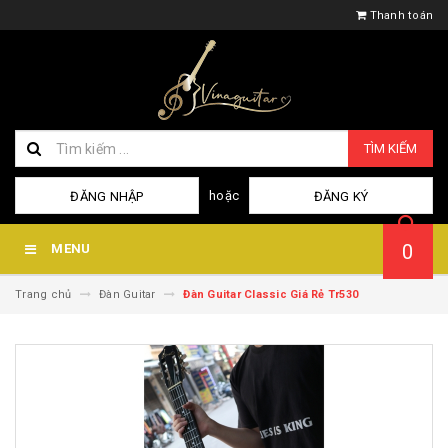
Thanh toán
TÌM KIẾM
hoặc
ĐĂNG NHẬP
ĐĂNG KÝ
0
MENU
Trang chủ
Đàn Guitar
Đàn Guitar Classic Giá Rẻ Tr530