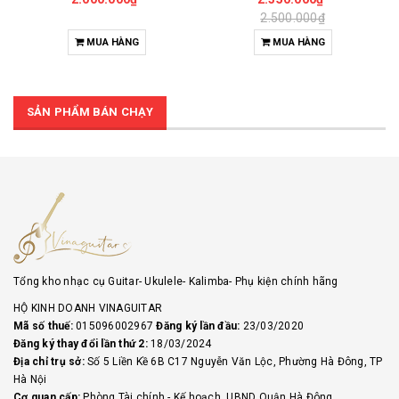
2.500.000₫
MUA HÀNG
MUA HÀNG
SẢN PHẨM BÁN CHẠY
Tổng kho nhạc cụ Guitar- Ukulele- Kalimba- Phụ kiện chính hãng
HỘ KINH DOANH VINAGUITAR
Mã số thuế:
015096002967
Đăng ký lần đầu:
23/03/2020
Đăng ký thay đổi lần thứ 2:
18/03/2024
Địa chỉ trụ sở:
Số 5 Liền Kề 6B C17 Nguyễn Văn Lộc, Phường Hà Đông, TP
Hà Nội
Cơ quan cấp:
Phòng Tài chính - Kế hoạch, UBND Quận Hà Đông