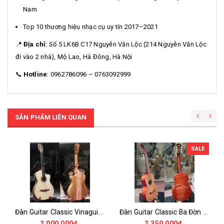
Nam
Top 10 thương hiệu nhạc cụ uy tín 2017–2021
📍
Địa chỉ
: Số 5 LK6B C17 Nguyễn Văn Lộc (214 Nguyễn Văn Lộc
đi vào 2 nhà), Mộ Lao, Hà Đông, Hà Nội
📞
Hotline
: 0962786096 – 0763092999
SẢN PHẨM LIÊN QUAN
SALE
Đàn Guitar Classic Vinaguitar VG-CKoaM6 Cần 48mm Thùng Mỏng Gỗ Koa, Tặng đầy đủ phụ kiện bao da
Đàn Guitar Classic Ba Đờn Dam170 100% Gỗ Thịt Có Ti Chỉnh Cần- Phiên bản Nâng cấp Của Ba Đờn Dam150 có Thêm ti chỉnh cần
2.000.000₫
2.350.000₫