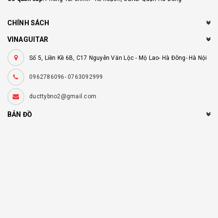
CHÍNH SÁCH
VINAGUITAR
Số 5, Liền Kề 6B, C17 Nguyễn Văn Lộc - Mộ Lao- Hà Đông- Hà Nội
0962786096- 0763092999
ducttybno2@gmail.com
BẢN ĐỒ