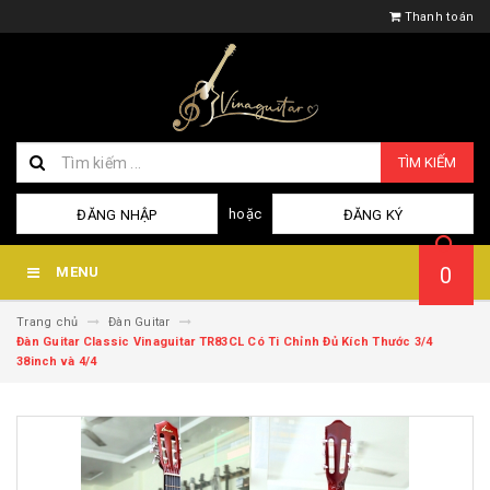
Thanh toán
TÌM KIẾM
hoặc
ĐĂNG NHẬP
ĐĂNG KÝ
0
MENU
Trang chủ
Đàn Guitar
Đàn Guitar Classic Vinaguitar TR83CL Có Ti Chỉnh Đủ Kích Thước 3/4
38inch và 4/4