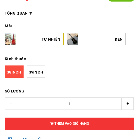
TỔNG QUAN
Màu
TỰ NHIÊN
ĐEN
Kích thước
38INCH
39INCH
SỐ LƯỢNG
-
+
THÊM VÀO GIỎ HÀNG