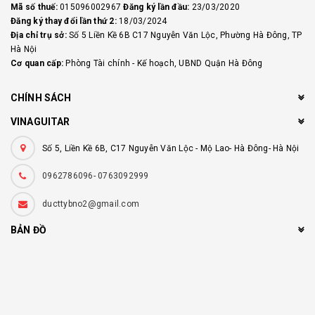
Mã số thuế:
015096002967
Đăng ký lần đầu:
23/03/2020
Đăng ký thay đổi lần thứ 2:
18/03/2024
Địa chỉ trụ sở:
Số 5 Liền Kề 6B C17 Nguyễn Văn Lộc, Phường Hà Đông, TP
Hà Nội
Cơ quan cấp:
Phòng Tài chính - Kế hoạch, UBND Quận Hà Đông
CHÍNH SÁCH
VINAGUITAR
Số 5, Liền Kề 6B, C17 Nguyễn Văn Lộc - Mộ Lao- Hà Đông- Hà Nội
0962786096- 0763092999
ducttybno2@gmail.com
BẢN ĐỒ