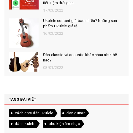
tiết kiệm thời gian
17/03/2022
Ukulele concert giá bao nhiêu? Những sản
phẩm Ukulele giá rẻ
16/03/2022
Đàn classic và acoustic khác nhau như thế
nào?
08/01/2022
TAGS BÀI VIẾT
cách chơi đàn ukulele
đàn guitar
đàn ukulele
phụ kiện âm nhạc