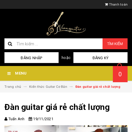
Thanh toán
TÌM KIẾM
hoặc
ĐĂNG NHẬP
ĐĂNG KÝ
0
MENU
Trang chủ
Kiến thức Guitar Cơ Bản
Đàn guitar giá rẻ chất lượng
Đàn guitar giá rẻ chất lượng
Tuấn Anh
19/11/2021