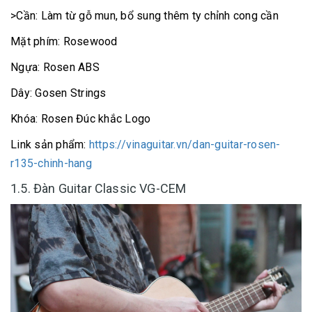
>Cần: Làm từ gỗ mun, bổ sung thêm ty chỉnh cong cần
Mặt phím: Rosewood
Ngựa: Rosen ABS
Dây: Gosen Strings
Khóa: Rosen Đúc khắc Logo
Link sản phẩm:
https://vinaguitar.vn/dan-guitar-rosen-
r135-chinh-hang
1.5. Đàn Guitar Classic VG-CEM