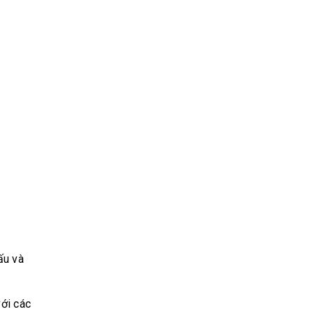
ấu và
với các