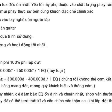
 loa đều ổn nhất. Yếu tố này phụ thuộc vào chất lượng phay rả
ếc mũi phay thực sự bén cùng khuôn đặc chế chính xác
c vào tay nghề của người lắp
àn guitar
 quá trình sử dụng .
ng và hoạt động tốt nhất .
ễn phí 100% phí lắp đặt
0.000đ - 250.000đ / 1 EQ ( tùy loại )
t: + 300.000đ - 400.000đ / 1 EQ ( chúng tôi không thể cam kết
h hàng mang đến, mong quý khách hiểu và thông cảm )
tuy nhiên, để đảm bảo EQ ổn định và chuẩn nhất, shop vẫn thườ
 để có thể test thật kĩ và căn chỉnh cẩn thận sau khi lắp đặt t