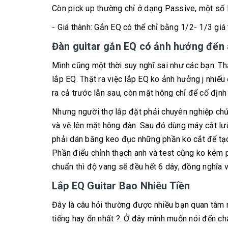
Còn pick up thường chỉ ở dạng Passive, một số l
- Giá thành: Gắn EQ có thể chỉ bằng 1/2- 1/3 g
Đàn guitar gắn EQ có ảnh hưởng đến
Mình cũng một thời suy nghĩ sai như các bạn. T
lắp EQ. Thật ra việc lắp EQ ko ảnh hưởng j nhiế
ra cả trước lẫn sau, còn mặt hông chỉ để cố định
Nhưng người thợ lắp đặt phải chuyên nghiệp chứ
và vẽ lên mặt hông đàn. Sau đó dùng máy cắt lư
phải dán băng keo đục những phần ko cắt để tạo
Phần điểu chỉnh thạch anh và test cũng ko kém 
chuẩn thì độ vang sẽ đều hết 6 dây, đồng nghĩa v
Lắp EQ Guitar Bao Nhiêu Tiền
Đây là câu hỏi thường được nhiều bạn quan tâm n
tiếng hay ổn nhất ?. Ở đây mình muốn nói đến ch