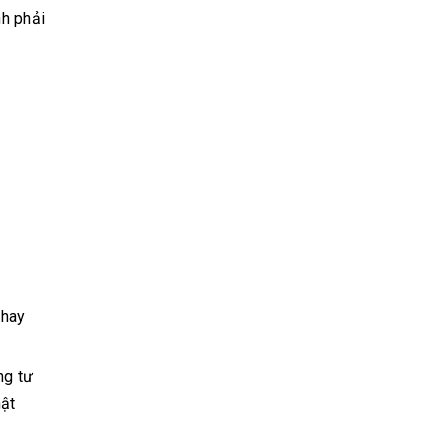
nh phải
 hay
ng tư
hật