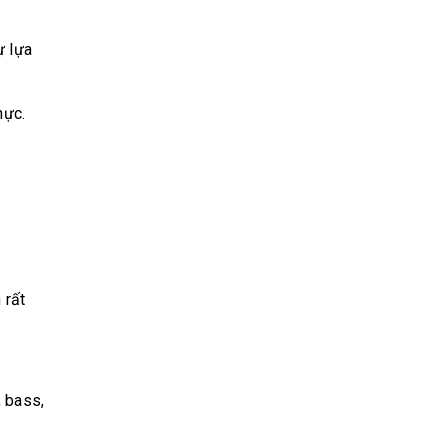
ự lựa
hực.
 rất
, bass,