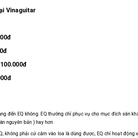
ại Vinaguitar
000đ
00đ
.100.000đ
000đ
dụng đến EQ không. EQ thường chỉ phục vụ cho mục đích sân kh
đàn nguyên bản ) hay hơn
 EQ, không phải cứ cắm vào loa là dùng được, EQ chỉ hoạt động 