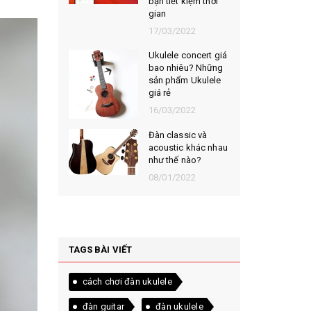
bạn tiết kiệm thời
gian
17/03/2022
Ukulele concert giá
bao nhiêu? Những
sản phẩm Ukulele
giá rẻ
16/03/2022
Đàn classic và
acoustic khác nhau
như thế nào?
08/01/2022
TAGS BÀI VIẾT
cách chơi đàn ukulele
đàn guitar
đàn ukulele