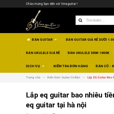
Chào mừng bạn đến với Vinaguitar !
ĐÀN GUITAR
ĐÀN GUITAR GIÁ RẺ DƯỚI 1.0
ĐÀN UKULELE GIÁ RẺ
ĐÀN UKULELE 500K-1000K
DỊCH VỤ
KIỂM TRA ĐƠN HÀNG
ĐÀN CŨ - K
Trang chủ
Kiến thức Guitar Cơ Bản
Lắp EQ Guitar Bao N
Lắp eq guitar bao nhiêu tiền
eq guitar tại hà nội