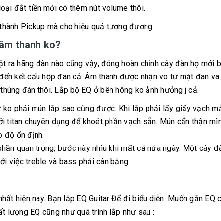
oại đắt tiền mới có thêm nút volume thôi.
iá thành Pickup mà cho hiệu quả tương đương
 âm thanh ko?
hật ra hãng đàn nào cũng vậy, đóng hoàn chỉnh cây đàn họ mới 
u đến kết cấu hộp đàn cả. Âm thanh được nhận vô từ mặt đàn và 
 thùng đàn thôi. Lắp bộ EQ ở bên hông ko ảnh hưởng j cả.
 ko phải mún lắp sao cũng được. Khi lắp phải lấy giấy vạch m
ỡi titan chuyên dụng để khoét phần vạch sẵn. Mún cẩn thận mì
 độ ổn định.
phần quan trọng, bước này nhìu khi mất cả nửa ngày. Một cây đ
ới việc treble và bass phải cân bằng.
hất hiện nay. Bạn lắp EQ Guitar Để đi biểu diễn. Muốn gắn EQ 
ất lượng EQ cũng như quá trình lắp như sau :