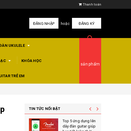
Thanh toán
ĐĂNG NHẬP
hoặc
ĐĂNG KÝ
ĐÀN UKULELE
HẠC
KHÓA HỌC
sản phẩm
UITAR TRẺ EM
ắp
TIN TỨC NỔI BẬT
Top 5 ứng dụng lên
dây đàn guitar giúp