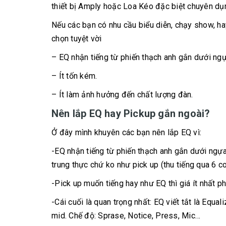
thiết bị Amply hoặc Loa Kéo đặc biệt chuyên dụ
Nếu các bạn có nhu cầu biểu diễn, chạy show, hay
chọn tuyệt vời
– EQ nhận tiếng từ phiến thạch anh gắn dưới ngự
– Ít tốn kém.
– Ít làm ảnh hưởng đến chất lượng đàn.
Nên lắp EQ hay Pickup gắn ngoài?
Ở đây mình khuyên các bạn nên lắp EQ vì:
-EQ nhận tiếng từ phiến thạch anh gắn dưới ngựa.
trung thực chứ ko như pick up (thu tiếng qua 6 coi
-Pick up muốn tiếng hay như EQ thì giá ít nhất ph
-Cái cuối là quan trọng nhất: EQ viết tắt là Equa
mid. Chế độ: Sprase, Notice, Press, Mic…