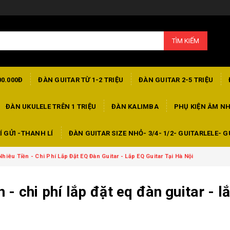
TÌM KIẾM
00.000Đ
ĐÀN GUITAR TỪ 1-2 TRIỆU
ĐÀN GUITAR 2-5 TRIỆU
ĐÀN UKULELE TRÊN 1 TRIỆU
ĐÀN KALIMBA
PHỤ KIỆN ÂM N
Í GỬI -THANH LÍ
ĐÀN GUITAR SIZE NHỎ- 3/4- 1/2- GUITARLELE- G
hiêu Tiền - Chi Phí Lắp Đặt EQ Đàn Guitar - Lắp EQ Guitar Tại Hà Nội
 - chi phí lắp đặt eq đàn guitar - l