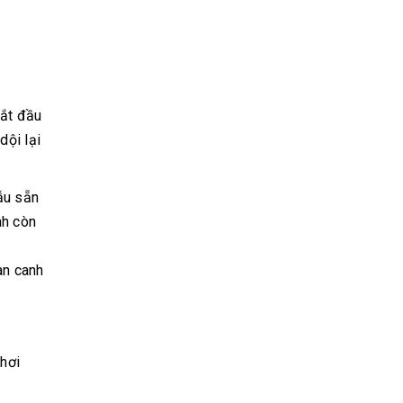
bắt đầu
dội lại
ẫu sẵn
nh còn
àn canh
chơi