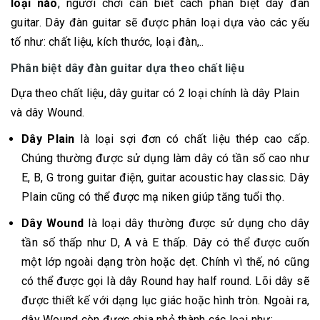
loại nào
, người chơi cần biết cách phân biệt dây đàn
guitar. Dây đàn guitar sẽ được phân loại dựa vào các yếu
tố như: chất liệu, kích thước, loại đàn,..
Phân biệt dây đàn guitar dựa theo chất liệu
Dựa theo chất liệu, dây guitar có 2 loại chính là dây Plain
và dây Wound.
Dây Plain
là loại sợi đơn có chất liệu thép cao cấp.
Chúng thường được sử dụng làm dây có tần số cao như
E, B, G trong guitar điện, guitar acoustic hay classic. Dây
Plain cũng có thể được mạ niken giúp tăng tuổi thọ.
Dây Wound
là loại dây thường được sử dụng cho dây
tần số thấp như D, A và E thấp. Dây có thể được cuốn
một lớp ngoài dạng tròn hoặc dẹt. Chính vì thế, nó cũng
có thể được gọi là dây Round hay half round. Lõi dây sẽ
được thiết kế với dạng lục giác hoặc hình tròn. Ngoài ra,
dây Wound còn được chia nhỏ thành các loại như: