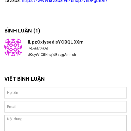
Lazada:
https://www.lazada.vn/shop/vina-guitar/
BÌNH LUẬN (
1
)
ILpzOxlysedisYCBQLDXrn
19/04/2026
dKoyrVlCtlNhqfdBsqgAmnoh
VIẾT BÌNH LUẬN