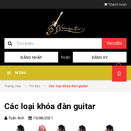
Thanh toán
TÌM KIẾM
hoặc
ĐĂNG NHẬP
ĐĂNG KÝ
0
MENU
Trang chủ
Tin tức
Các loại khóa đàn guitar
Các loại khóa đàn guitar
Tuấn Anh
15/08/2021