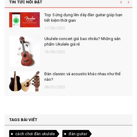
TIN TỨC NỔI BẬT
Top 5 ứng dụng lên dây đàn guitar giúp bạn
tiết kiệm thời gian
17/03/2022
Ukulele concert giá bao nhiêu? Những sản
phẩm Ukulele giá rẻ
16/03/2022
Đàn classic và acoustic khác nhau như thế
nào?
08/01/2022
TAGS BÀI VIẾT
cách chơi đàn ukulele
đàn guitar