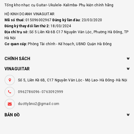
Tổng kho nhạc cụ Guitar- Ukulele- Kalimba- Phụ kiện chính hãng
HỘ KINH DOANH VINAGUITAR
Mã số thuế:
015096002967
Đăng ký lần đầu:
23/03/2020
Đăng ký thay đổi lần thứ 2:
18/03/2024
Địa chỉ trụ sở:
Số 5 Liền Kề 6B C17 Nguyễn Văn Lộc, Phường Hà Đông, TP
Hà Nội
Cơ quan cấp:
Phòng Tài chính - Kế hoạch, UBND Quận Hà Đông
CHÍNH SÁCH
VINAGUITAR
Số 5, Liền Kề 6B, C17 Nguyễn Văn Lộc - Mộ Lao- Hà Đông- Hà Nội
0962786096- 0763092999
ducttybno2@gmail.com
BẢN ĐỒ