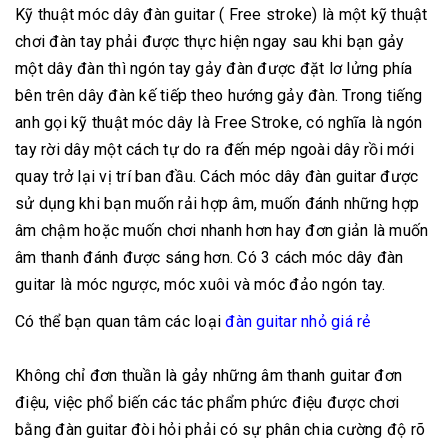
Kỹ thuật móc dây đàn guitar ( Free stroke) là một kỹ thuật
chơi đàn tay phải được thực hiện ngay sau khi bạn gảy
một dây đàn thì ngón tay gảy đàn được đặt lơ lửng phía
bên trên dây đàn kế tiếp theo hướng gảy đàn. Trong tiếng
anh gọi kỹ thuật móc dây là Free Stroke, có nghĩa là ngón
tay rời dây một cách tự do ra đến mép ngoài dây rồi mới
quay trở lại vị trí ban đầu. Cách móc dây đàn guitar được
sử dụng khi bạn muốn rải hợp âm, muốn đánh những hợp
âm chậm hoặc muốn chơi nhanh hơn hay đơn giản là muốn
âm thanh đánh được sáng hơn. Có 3 cách móc dây đàn
guitar là móc ngược, móc xuôi và móc đảo ngón tay.
Có thể bạn quan tâm các loại
đàn guitar nhỏ giá rẻ
Không chỉ đơn thuần là gảy những âm thanh guitar đơn
điệu, việc phổ biến các tác phẩm phức điệu được chơi
bằng đàn guitar đòi hỏi phải có sự phân chia cường độ rõ