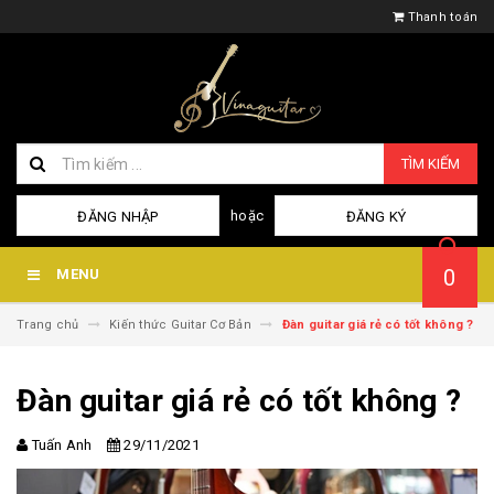
Thanh toán
TÌM KIẾM
hoặc
ĐĂNG NHẬP
ĐĂNG KÝ
0
MENU
Trang chủ
Kiến thức Guitar Cơ Bản
Đàn guitar giá rẻ có tốt không ?
Đàn guitar giá rẻ có tốt không ?
Tuấn Anh
29/11/2021