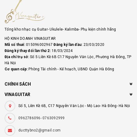
Tổng kho nhạc cụ Guitar- Ukulele- Kalimba- Phụ kiện chính hãng
HỘ KINH DOANH VINAGUITAR
Mã số thuế:
015096002967
Đăng ký lần đầu:
23/03/2020
Đăng ký thay đổi lần thứ 2:
18/03/2024
Địa chỉ trụ sở:
Số 5 Liền Kề 6B C17 Nguyễn Văn Lộc, Phường Hà Đông, TP
Hà Nội
Cơ quan cấp:
Phòng Tài chính - Kế hoạch, UBND Quận Hà Đông
CHÍNH SÁCH
VINAGUITAR
Số 5, Liền Kề 6B, C17 Nguyễn Văn Lộc - Mộ Lao- Hà Đông- Hà Nội
0962786096- 0763092999
ducttybno2@gmail.com