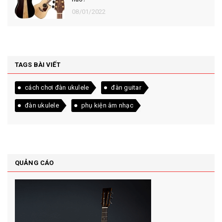
08/01/2022
TAGS BÀI VIẾT
cách chơi đàn ukulele
đàn guitar
đàn ukulele
phụ kiện âm nhạc
QUẢNG CÁO