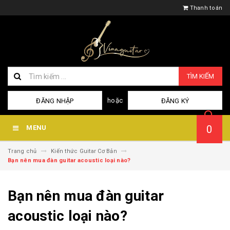
Thanh toán
TÌM KIẾM
hoặc
ĐĂNG NHẬP
ĐĂNG KÝ
0
MENU
Trang chủ
Kiến thức Guitar Cơ Bản
Bạn nên mua đàn guitar acoustic loại nào?
Bạn nên mua đàn guitar
acoustic loại nào?