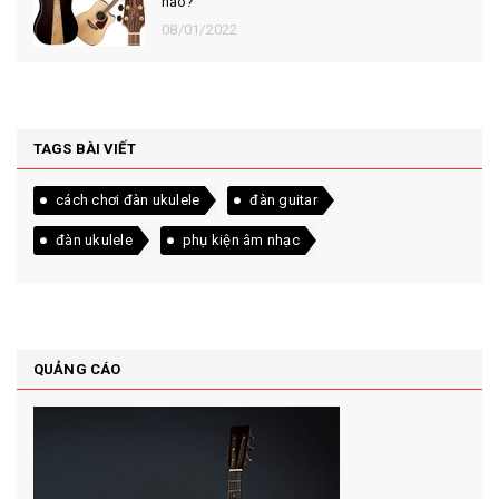
nào?
08/01/2022
TAGS BÀI VIẾT
cách chơi đàn ukulele
đàn guitar
đàn ukulele
phụ kiện âm nhạc
QUẢNG CÁO