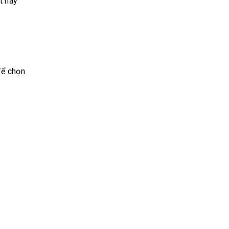
t hay
để chọn