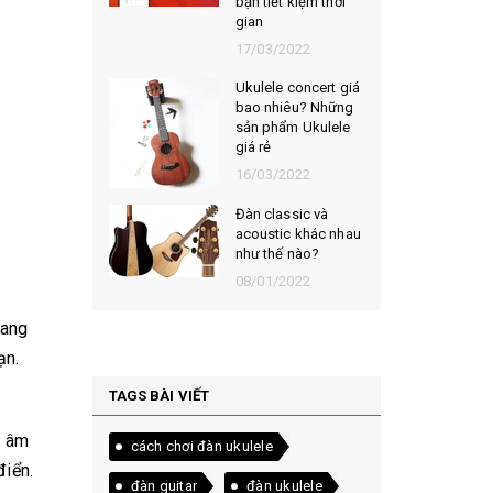
bạn tiết kiệm thời
gian
17/03/2022
Ukulele concert giá
bao nhiêu? Những
sản phẩm Ukulele
giá rẻ
16/03/2022
Đàn classic và
acoustic khác nhau
như thế nào?
08/01/2022
đang
ạn.
TAGS BÀI VIẾT
p âm
cách chơi đàn ukulele
điển.
đàn guitar
đàn ukulele