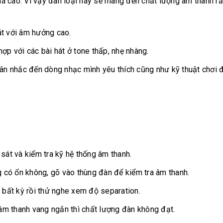
 cao. Vì vậy đàn loại này sẽ mang đến chất lượng âm thanh rấ
t với âm hưởng cao.
 với các bài hát ở tone thấp, nhẹ nhàng.
cân nhắc đến dòng nhạc mình yêu thích cũng như kỹ thuật chơi 
sát và kiểm tra kỹ hệ thống âm thanh.
 có ổn không, gõ vào thùng đàn để kiểm tra âm thanh.
 bất kỳ rồi thử nghe xem độ separation.
âm thanh vang ngắn thì chất lượng đàn không đạt.