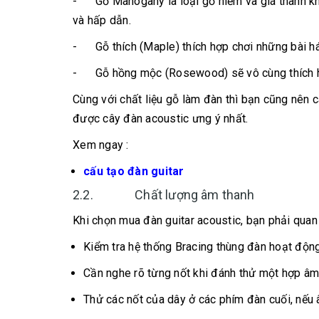
- Gỗ Mahogany là loại gỗ hiếm và giá thành khá
và hấp dẫn.
- Gỗ thích (Maple) thích hợp chơi những bài há
- Gỗ hồng mộc (Rosewood) sẽ vô cùng thích hợp
Cùng với chất liệu gỗ làm đàn thì bạn cũng nên 
được cây đàn acoustic ưng ý nhất.
Xem ngay :
cấu tạo đàn guitar
2.2. Chất lượng âm thanh
Khi chọn mua đàn guitar acoustic, bạn phải quan 
Kiểm tra hệ thống Bracing thùng đàn hoạt động
Cần nghe rõ từng nốt khi đánh thử một hợp âm
Thử các nốt của dây ở các phím đàn cuối, nếu 