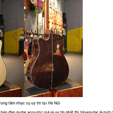
trung tâm nhạc cụ uy tín tại Hà Nội
án đàn guitar acoustic giá rẻ uy tín nhất thì Vinaguitar là một g