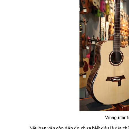
Vinaguitar 
Nếu bạn vẫn còn đắn đo chưa biết đâu là địa chỉ b