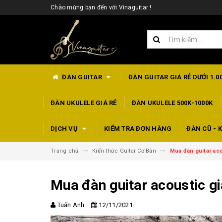
Chào mừng bạn đến với Vinaguitar !
ĐÀN GUITAR
ĐÀN GUITAR GIÁ RẺ DƯỚI 1.0
ĐÀN UKULELE GIÁ RẺ
ĐÀN UKULELE 500K-1000K
DỊCH VỤ
KIỂM TRA ĐƠN HÀNG
ĐÀN CŨ - K
Trang chủ
Kiến thức Guitar Cơ Bản
Mua đàn guitar aco
Mua đàn guitar acoustic gi
Tuấn Anh
12/11/2021