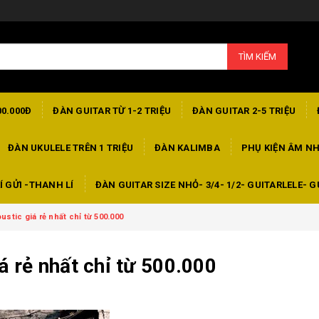
TÌM KIẾM
00.000Đ
ĐÀN GUITAR TỪ 1-2 TRIỆU
ĐÀN GUITAR 2-5 TRIỆU
ĐÀN UKULELE TRÊN 1 TRIỆU
ĐÀN KALIMBA
PHỤ KIỆN ÂM N
Í GỬI -THANH LÍ
ĐÀN GUITAR SIZE NHỎ- 3/4- 1/2- GUITARLELE- G
ustic giá rẻ nhất chỉ từ 500.000
á rẻ nhất chỉ từ 500.000