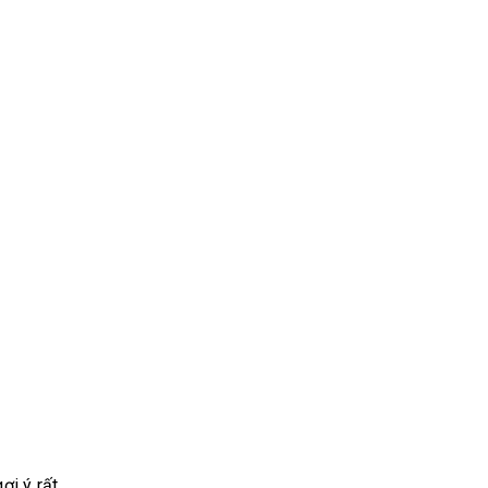
ợi ý rất