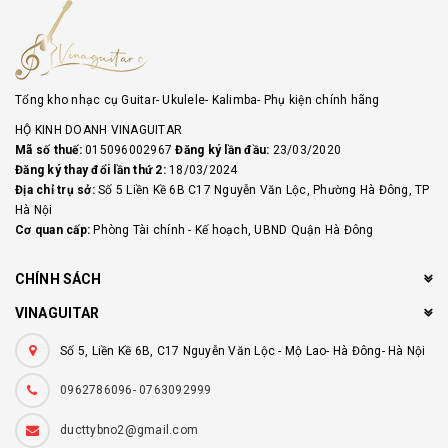
Tổng kho nhạc cụ Guitar- Ukulele- Kalimba- Phụ kiện chính hãng
HỘ KINH DOANH VINAGUITAR
Mã số thuế:
015096002967
Đăng ký lần đầu:
23/03/2020
Đăng ký thay đổi lần thứ 2:
18/03/2024
Địa chỉ trụ sở:
Số 5 Liền Kề 6B C17 Nguyễn Văn Lộc, Phường Hà Đông, TP
Hà Nội
Cơ quan cấp:
Phòng Tài chính - Kế hoạch, UBND Quận Hà Đông
CHÍNH SÁCH
VINAGUITAR
Số 5, Liền Kề 6B, C17 Nguyễn Văn Lộc - Mộ Lao- Hà Đông- Hà Nội
0962786096- 0763092999
ducttybno2@gmail.com