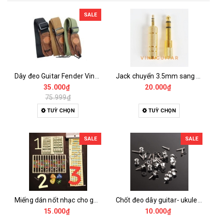
SALE
Dây đeo Guitar Fender Vintage
Jack chuyển 3.5mm sang 6mm và 6mm sang 3.5mm
35.000₫
20.000₫
75.999₫
TUỲ CHỌN
TUỲ CHỌN
SALE
SALE
Miếng dán nốt nhạc cho guitar học đàn thật dễ
Chốt đeo dây guitar- ukulele
15.000₫
10.000₫