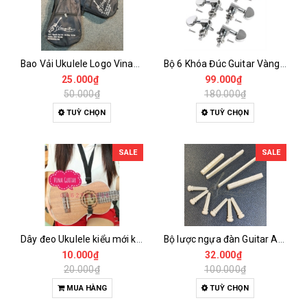
Bao Vải Ukulele Logo Vinaguitar
Bộ 6 Khóa Đúc Guitar Vàng Tai Tròn
25.000₫
99.000₫
50.000₫
180.000₫
TUỲ CHỌN
TUỲ CHỌN
SALE
SALE
Dây đeo Ukulele kiểu mới không cần đục đàn
Bộ lược ngựa đàn Guitar Acoustic bằng xương bò
10.000₫
32.000₫
20.000₫
100.000₫
MUA HÀNG
TUỲ CHỌN