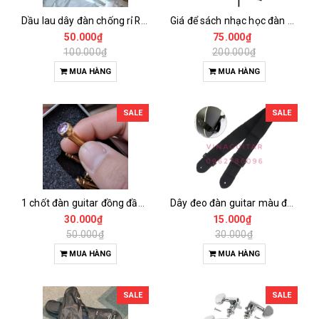
Dầu lau dây đàn chống rỉ Rizo 50ml kèm khăn
Giá để sách nhạc học đàn guitar có thể gấp gọn - giá để tài liệu học đàn, điện thoại, bạn nhạc
50.000₫
75.000₫
100.000₫
200.000₫
MUA HÀNG
MUA HÀNG
SALE
SALE
1 chốt đàn guitar đồng đầu ngọc
Dây đeo đàn guitar màu đen
30.000₫
15.000₫
50.000₫
30.000₫
MUA HÀNG
MUA HÀNG
SALE
SALE