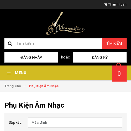
Thanh toán
TÌM KIẾM
hoặc
ĐĂNG NHẬP
ĐĂNG KÝ
0
MENU
Trang chủ
Phụ Kiện Âm Nhạc
Phụ Kiện Âm Nhạc
Sắp xếp: