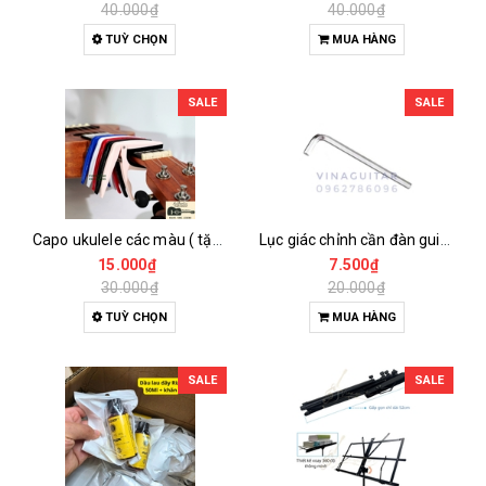
40.000₫
40.000₫
TUỲ CHỌN
MUA HÀNG
SALE
SALE
Capo ukulele các màu ( tặng kèm pick gảy )-Bền Đẹp Chăc Chắn
Lục giác chỉnh cần đàn guitar- Ti chỉnh cần guitar
15.000₫
7.500₫
30.000₫
20.000₫
TUỲ CHỌN
MUA HÀNG
SALE
SALE