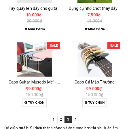
Tay quay lên dây cho guitar, ukulele
Dụng cụ nhổ chốt thay dây ziko
10.000₫
7.500₫
20.000₫
15.000₫
MUA HÀNG
MUA HÀNG
SALE
SALE
Capo Guitar Musedo Mc1- Kẹp đàn Guitar chính hãng
Capo Cá Mập Thường
99.000₫
99.000₫
150.000₫
150.000₫
TUỲ CHỌN
TUỲ CHỌN
1
2
3
4
Để giúp quá biểu diễn thành công và ấn tượng hơn thì phụ kiện âm