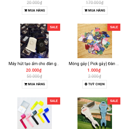
20.000₫
170.000₫
MUA HÀNG
MUA HÀNG
SALE
SALE
Máy hút tạo ẩm cho đàn guitar humidifier
Móng gảy ( Pick gảy) Đàn Guitar, Ukulele và Đàn các loại đủ các cỡ
20.000₫
1.000₫
50.000₫
2.000₫
MUA HÀNG
TUỲ CHỌN
SALE
SALE