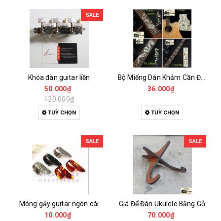
SALE
Khóa đàn guitar liền
Bộ Miếng Dán Khảm Cần Đàn Và Trang Trí Họa Tiết 14 Mẫu- Khảm Đàn Cho Guitar Ukulele Nhạc cụ
50.000₫
36.000₫
120.000₫
TUỲ CHỌN
TUỲ CHỌN
SALE
SALE
Móng gảy guitar ngón cái
Giá Để Đàn Ukulele Bằng Gỗ
10.000₫
70.000₫